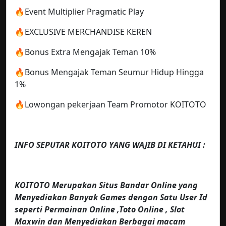
🔥Event Multiplier Pragmatic Play
🔥EXCLUSIVE MERCHANDISE KEREN
🔥Bonus Extra Mengajak Teman 10%
🔥Bonus Mengajak Teman Seumur Hidup Hingga
1%
🔥Lowongan pekerjaan Team Promotor KOITOTO
INFO SEPUTAR KOITOTO YANG WAJIB DI KETAHUI :
KOITOTO Merupakan Situs Bandar Online yang
Menyediakan Banyak Games dengan Satu User Id
seperti Permainan Online ,Toto Online , Slot
Maxwin dan Menyediakan Berbagai macam