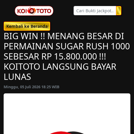
Kembali ke Beranda
BIG WIN !! MENANG BESAR DI
PERMAINAN SUGAR RUSH 1000
SEBESAR RP 15.800.000 !!!
KOITOTO LANGSUNG BAYAR
LUNAS
Minggu, 05 Juli 2026 18:25 WIB