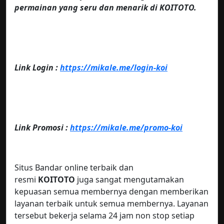
permainan yang seru dan menarik di KOITOTO.
Link Login :
https://mikale.me/login-koi
Link Promosi :
https://mikale.me/promo-koi
Situs Bandar online terbaik dan
resmi
KOITOTO
juga sangat mengutamakan
kepuasan semua membernya dengan memberikan
layanan terbaik untuk semua membernya. Layanan
tersebut bekerja selama 24 jam non stop setiap