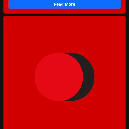
Read More