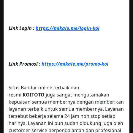
Link Login :
https://mikale.me/login-koi
Link Promosi :
https://mikale.me/promo-koi
Situs Bandar online terbaik dan
resmi
KOITOTO
juga sangat mengutamakan
kepuasan semua membernya dengan memberikan
layanan terbaik untuk semua membernya. Layanan
tersebut bekerja selama 24 jam non stop setiap
harinya. Layanan ini pun sudah didukung juga oleh
customer service berpengalaman dan profesional