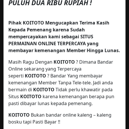
PULUH DUA RIBU RUPIAH !
Pihak KOITOTO Mengucapkan Terima Kasih
Kepada Pemenang karena Sudah
mempercayakan kami sebagai SITUS
PERMAINAN ONLINE TERPERCAYA yang
membayar kemenangan Member Hingga Lunas.
Masih Ragu Dengan
KOITOTO
? Dimana Bandar
Online sekarang yang Terpercaya
seperti
KOITOTO
? Bandar Yang membayar
kemenangan Member Tanpa Tele-tele. Jadi anda
bermain di
KOITOTO
Tidak perlu khawatir pada
Situs
KOITOTO
karena kemenangan berapa pun
pasti dibayar lunas kepada pemenang.
KOITOTO
Bukan bandar online kaleng – kaleng
bosku tapi Pasti Bayar !!