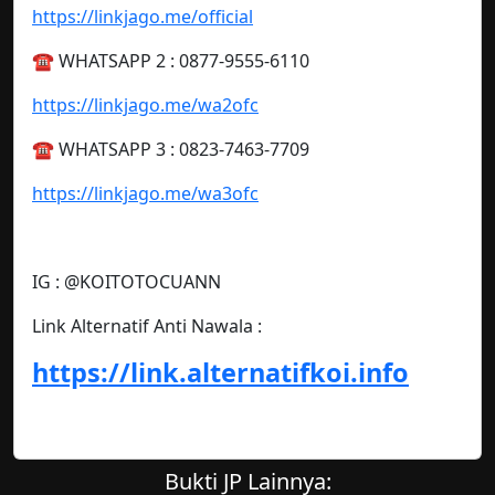
https://linkjago.me/official
☎️ WHATSAPP 2 : 0877-9555-6110
https://linkjago.me/wa2ofc
☎️ WHATSAPP 3 : 0823-7463-7709
https://linkjago.me/wa3ofc
IG : @KOITOTOCUANN
Link Alternatif Anti Nawala :
https://link.alternatifkoi.info
Bukti JP Lainnya: