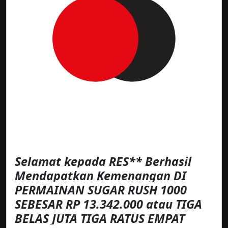
Selamat kepada RES** Berhasil
Mendapatkan Kemenangan DI
PERMAINAN SUGAR RUSH 1000
SEBESAR RP 13.342.000 atau TIGA
BELAS JUTA TIGA RATUS EMPAT