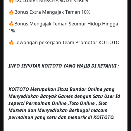
🔥EXCLUSIVE MERCHANDISE KEREN
🔥Bonus Extra Mengajak Teman 10%
🔥Bonus Mengajak Teman Seumur Hidup Hingga
1%
🔥Lowongan pekerjaan Team Promotor KOITOTO
INFO SEPUTAR KOITOTO YANG WAJIB DI KETAHUI :
KOITOTO Merupakan Situs Bandar Online yang
Menyediakan Banyak Games dengan Satu User Id
seperti Permainan Online ,Toto Online , Slot
Maxwin dan Menyediakan Berbagai macam
permainan yang seru dan menarik di KOITOTO.