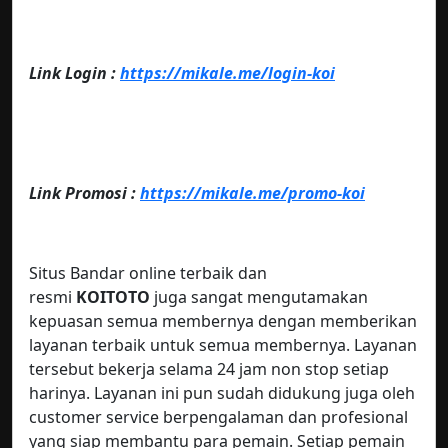
Link Login :
https://mikale.me/login-koi
Link Promosi :
https://mikale.me/promo-koi
Situs Bandar online terbaik dan
resmi
KOITOTO
juga sangat mengutamakan
kepuasan semua membernya dengan memberikan
layanan terbaik untuk semua membernya. Layanan
tersebut bekerja selama 24 jam non stop setiap
harinya. Layanan ini pun sudah didukung juga oleh
customer service berpengalaman dan profesional
yang siap membantu para pemain. Setiap pemain