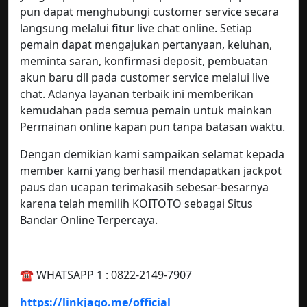
pun dapat menghubungi customer service secara
langsung melalui fitur live chat online. Setiap
pemain dapat mengajukan pertanyaan, keluhan,
meminta saran, konfirmasi deposit, pembuatan
akun baru dll pada customer service melalui live
chat. Adanya layanan terbaik ini memberikan
kemudahan pada semua pemain untuk mainkan
Permainan online kapan pun tanpa batasan waktu.
Dengan demikian kami sampaikan selamat kepada
member kami yang berhasil mendapatkan jackpot
paus dan ucapan terimakasih sebesar-besarnya
karena telah memilih KOITOTO sebagai Situs
Bandar Online Terpercaya.
☎️ WHATSAPP 1 : 0822-2149-7907
https://linkjago.me/official