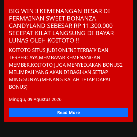
BIG WIN !! KEMENANGAN BESAR DI
PERMAINAN SWEET BONANZA
CANDYLAND SEBESAR RP 11.300.000
SECEPAT KILAT LANGSUNG DI BAYAR
LUNAS OLEH KOITOTO !!
KOITOTO SITUS JUDI ONLINE TERBAIK DAN
TERPERCAYA,MEMBAYAR KEMENANGAN
MEMBER.KOITOTO JUGA MENYEDIAKAN BONUS2
MELIMPAH YANG AKAN DI BAGIKAN SETIAP
MINGGUNYA.(MENANG KALAH TETAP DAPAT
BONUS)
Minggu, 09 Agustus 2026
Read More