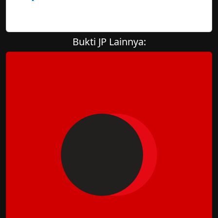
Bukti JP Lainnya: