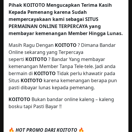
Pihak KOITOTO Mengucapkan Terima Kasih
Kepada Pemenang karena Sudah
mempercayakaan kami sebagai SITUS
PERMAINAN ONLINE TERPERCAYA yang
membayar kemenangan Member Hingga Lunas.
Masih Ragu Dengan
KOITOTO
? Dimana Bandar
Online sekarang yang Terpercaya
seperti
KOITOTO
? Bandar Yang membayar
kemenangan Member Tanpa Tele-tele. Jadi anda
bermain di
KOITOTO
Tidak perlu khawatir pada
Situs
KOITOTO
karena kemenangan berapa pun
pasti dibayar lunas kepada pemenang.
KOITOTO
Bukan bandar online kaleng – kaleng
bosku tapi Pasti Bayar !!
🔥
HOT PROMO DARI KOITOTO
🔥