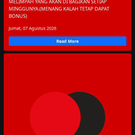
MELIMPAH YANG AKAN DI BAGIKAN SETIAP
MINGGUNYA.(MENANG KALAH TETAP DAPAT
BONUS)
Jumat, 07 Agustus 2026
Read More