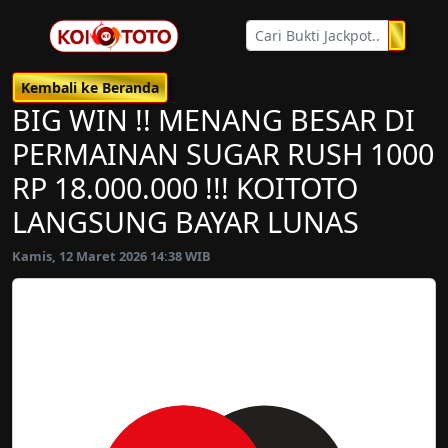
Kembali ke Beranda
BIG WIN !! MENANG BESAR DI
PERMAINAN SUGAR RUSH 1000
RP 18.000.000 !!! KOITOTO
LANGSUNG BAYAR LUNAS
Kamis, 12 Maret 2026 14:38 WIB