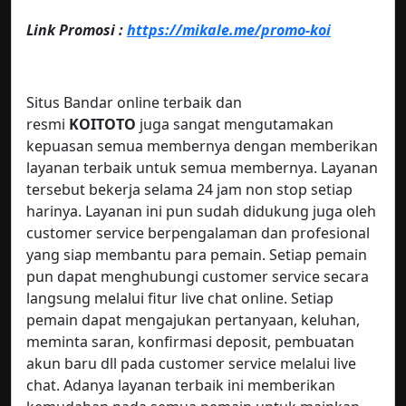
Link Promosi :
https://mikale.me/promo-koi
Situs Bandar online terbaik dan
resmi
KOITOTO
juga sangat mengutamakan
kepuasan semua membernya dengan memberikan
layanan terbaik untuk semua membernya. Layanan
tersebut bekerja selama 24 jam non stop setiap
harinya. Layanan ini pun sudah didukung juga oleh
customer service berpengalaman dan profesional
yang siap membantu para pemain. Setiap pemain
pun dapat menghubungi customer service secara
langsung melalui fitur live chat online. Setiap
pemain dapat mengajukan pertanyaan, keluhan,
meminta saran, konfirmasi deposit, pembuatan
akun baru dll pada customer service melalui live
chat. Adanya layanan terbaik ini memberikan