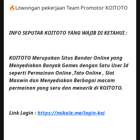
🔥Lowongan pekerjaan Team Promotor KOITOTO
INFO SEPUTAR KOITOTO YANG WAJIB DI KETAHUI :
KOITOTO Merupakan Situs Bandar Online yang
Menyediakan Banyak Games dengan Satu User Id
seperti Permainan Online ,Toto Online , Slot
Maxwin dan Menyediakan Berbagai macam
permainan yang seru dan menarik di KOITOTO.
Link Login :
https://mikale.me/login-koi