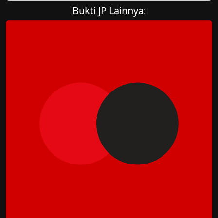
Bukti JP Lainnya: