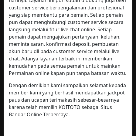
harinya. Layanan ini pun sudah didukung juga oleh
customer service berpengalaman dan profesional
yang siap membantu para pemain. Setiap pemain
pun dapat menghubungi customer service secara
langsung melalui fitur live chat online. Setiap
pemain dapat mengajukan pertanyaan, keluhan,
meminta saran, konfirmasi deposit, pembuatan
akun baru dll pada customer service melalui live
chat. Adanya layanan terbaik ini memberikan
kemudahan pada semua pemain untuk mainkan
Permainan online kapan pun tanpa batasan waktu.
Dengan demikian kami sampaikan selamat kepada
member kami yang berhasil mendapatkan jackpot
paus dan ucapan terimakasih sebesar-besarnya
karena telah memilih KOITOTO sebagai Situs
Bandar Online Terpercaya.