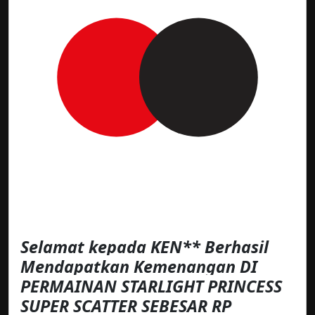
Selamat kepada KEN** Berhasil
Mendapatkan Kemenangan DI
PERMAINAN STARLIGHT PRINCESS
SUPER SCATTER SEBESAR RP