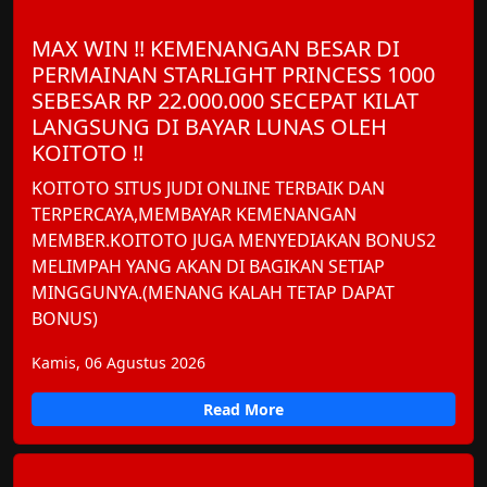
MAX WIN !! KEMENANGAN BESAR DI
PERMAINAN STARLIGHT PRINCESS 1000
SEBESAR RP 22.000.000 SECEPAT KILAT
LANGSUNG DI BAYAR LUNAS OLEH
KOITOTO !!
KOITOTO SITUS JUDI ONLINE TERBAIK DAN
TERPERCAYA,MEMBAYAR KEMENANGAN
MEMBER.KOITOTO JUGA MENYEDIAKAN BONUS2
MELIMPAH YANG AKAN DI BAGIKAN SETIAP
MINGGUNYA.(MENANG KALAH TETAP DAPAT
BONUS)
Kamis, 06 Agustus 2026
Read More