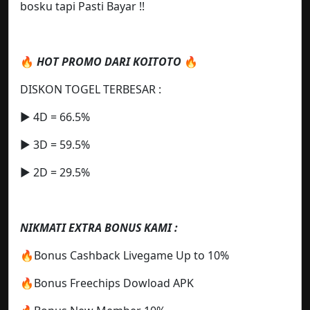
bosku tapi Pasti Bayar !!
🔥
HOT PROMO DARI KOITOTO
🔥
DISKON TOGEL TERBESAR :
▶️ 4D = 66.5%
▶️ 3D = 59.5%
▶️ 2D = 29.5%
NIKMATI EXTRA BONUS KAMI :
🔥Bonus Cashback Livegame Up to 10%
🔥Bonus Freechips Dowload APK