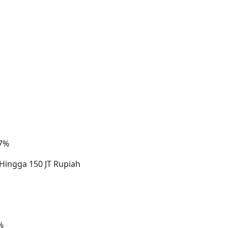
.7%
Hingga 150 JT Rupiah
%