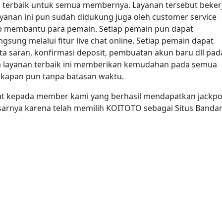
erbaik untuk semua membernya. Layanan tersebut beker
ayanan ini pun sudah didukung juga oleh customer service
p membantu para pemain. Setiap pemain pun dapat
sung melalui fitur live chat online. Setiap pemain dapat
 saran, konfirmasi deposit, pembuatan akun baru dll pad
nya layanan terbaik ini memberikan kemudahan pada semua
kapan pun tanpa batasan waktu.
t kepada member kami yang berhasil mendapatkan jackpo
sarnya karena telah memilih KOITOTO sebagai Situs Banda