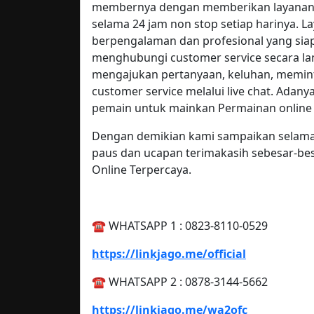
membernya dengan memberikan layanan t
selama 24 jam non stop setiap harinya. L
berpengalaman dan profesional yang sia
menghubungi customer service secara lang
mengajukan pertanyaan, keluhan, meminta
customer service melalui live chat. Ada
pemain untuk mainkan Permainan online 
Dengan demikian kami sampaikan selama
paus dan ucapan terimakasih sebesar-be
Online Terpercaya.
☎️ WHATSAPP 1 : 0823-8110-0529
https://linkjago.me/official
☎️ WHATSAPP 2 : 0878-3144-5662
https://linkjago.me/wa2ofc