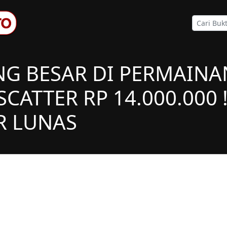
NG BESAR DI PERMAINA
CATTER RP 14.000.000 
R LUNAS