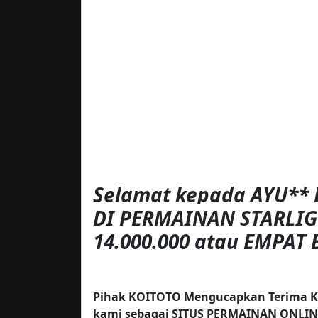
Selamat kepada AYU**
DI PERMAINAN STARLIG
14.000.000 atau EMPAT 
Pihak KOITOTO Mengucapkan Terima 
kami sebagai SITUS PERMAINAN ONLI