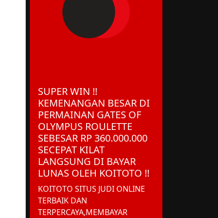
SUPER WIN !!
KEMENANGAN BESAR DI
PERMAINAN GATES OF
OLYMPUS ROULETTE
SEBESAR RP 360.000.000
SECEPAT KILAT
LANGSUNG DI BAYAR
LUNAS OLEH KOITOTO !!
KOITOTO SITUS JUDI ONLINE
TERBAIK DAN
TERPERCAYA,MEMBAYAR