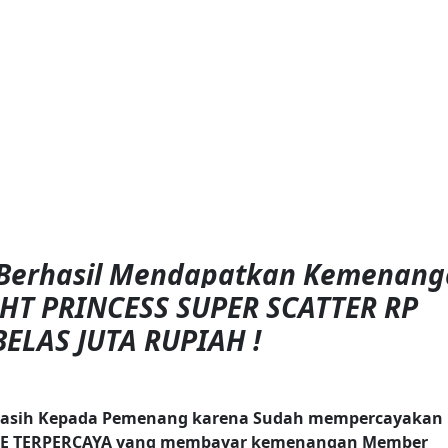
 Berhasil Mendapatkan Kemenan
HT PRINCESS SUPER SCATTER RP
BELAS JUTA RUPIAH !
Kasih Kepada Pemenang karena Sudah mempercayakan
NE TERPERCAYA yang membayar kemenangan Member