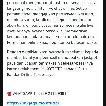
pun dapat menghubungi customer service secara
langsung melalui fitur live chat online. Setiap
pemain dapat mengajukan pertanyaan, keluhan,
meminta saran, konfirmasi deposit, pembuatan
akun baru dll pada customer service melalui live
chat. Adanya layanan terbaik ini memberikan
kemudahan pada semua pemain untuk mainkan
Permainan online kapan pun tanpa batasan waktu.
Dengan demikian kami sampaikan selamat kepada
member kami yang berhasil mendapatkan jackpot
paus dan ucapan terimakasih sebesar-besarnya
karena telah memilih KOITOTO sebagai Situs
Bandar Online Terpercaya.
☎️ WHATSAPP 1 : 0859-2112-9381
https://linkjago.me/official