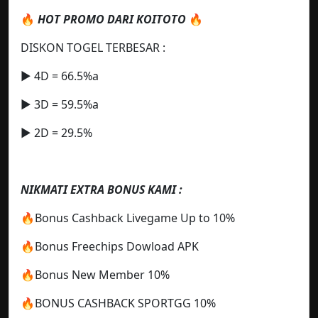
🔥
HOT PROMO DARI KOITOTO
🔥
DISKON TOGEL TERBESAR :
▶️ 4D = 66.5%a
▶️ 3D = 59.5%a
▶️ 2D = 29.5%
NIKMATI EXTRA BONUS KAMI :
🔥Bonus Cashback Livegame Up to 10%
🔥Bonus Freechips Dowload APK
🔥Bonus New Member 10%
🔥BONUS CASHBACK SPORTGG 10%