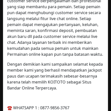
customer service berpengalaman dan profesional
yang siap membantu para pemain. Setiap pemain
pun dapat menghubungi customer service secara
langsung melalui fitur live chat online. Setiap
pemain dapat mengajukan pertanyaan, keluhan,
meminta saran, konfirmasi deposit, pembuatan
akun baru dll pada customer service melalui live
chat. Adanya layanan terbaik ini memberikan
kemudahan pada semua pemain untuk mainkan
Permainan online kapan pun tanpa batasan waktu.
Dengan demikian kami sampaikan selamat kepada
member kami yang berhasil mendapatkan jackpot
paus dan ucapan terimakasih sebesar-besarnya
karena telah memilih KOITOTO sebagai Situs
Bandar Online Terpercaya.
☎️ WHATSAPP 1 : 0877-9856-3767