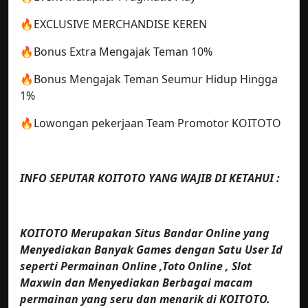
🔥EXCLUSIVE MERCHANDISE KEREN
🔥Bonus Extra Mengajak Teman 10%
🔥Bonus Mengajak Teman Seumur Hidup Hingga
1%
🔥Lowongan pekerjaan Team Promotor KOITOTO
INFO SEPUTAR KOITOTO YANG WAJIB DI KETAHUI :
KOITOTO Merupakan Situs Bandar Online yang
Menyediakan Banyak Games dengan Satu User Id
seperti Permainan Online ,Toto Online , Slot
Maxwin dan Menyediakan Berbagai macam
permainan yang seru dan menarik di KOITOTO.