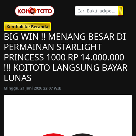
Kembali ke Beranda
BIG WIN !! MENANG BESAR DI
PERMAINAN STARLIGHT
PRINCESS 1000 RP 14.000.000
!!! KOITOTO LANGSUNG BAYAR
LUNAS
Minggu, 21 Juni 2026 22:07 WIB