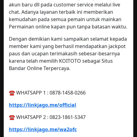
akun baru dll pada customer service melalui live
chat. Adanya layanan terbaik ini memberikan
kemudahan pada semua pemain untuk mainkan
Permainan online kapan pun tanpa batasan waktu.
Dengan demikian kami sampaikan selamat kepada
member kami yang berhasil mendapatkan jackpot
paus dan ucapan terimakasih sebesar-besarnya
karena telah memilih KOITOTO sebagai Situs
Bandar Online Terpercaya.
☎️ WHATSAPP 1 : 0878-1458-0266
https://linkjago.me/official
☎️ WHATSAPP 2 : 0823-1861-5347
https://linkjago.me/wa2ofc