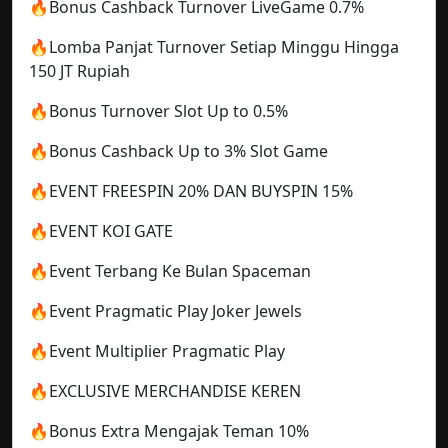
🔥Bonus Cashback Turnover LiveGame 0.7%
🔥Lomba Panjat Turnover Setiap Minggu Hingga
150 JT Rupiah
🔥Bonus Turnover Slot Up to 0.5%
🔥Bonus Cashback Up to 3% Slot Game
🔥EVENT FREESPIN 20% DAN BUYSPIN 15%
🔥EVENT KOI GATE
🔥Event Terbang Ke Bulan Spaceman
🔥Event Pragmatic Play Joker Jewels
🔥Event Multiplier Pragmatic Play
🔥EXCLUSIVE MERCHANDISE KEREN
🔥Bonus Extra Mengajak Teman 10%