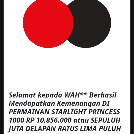
Selamat kepada WAH** Berhasil
Mendapatkan Kemenangan DI
PERMAINAN STARLIGHT PRINCESS
1000 RP 10.856.000 atau SEPULUH
JUTA DELAPAN RATUS LIMA PULUH