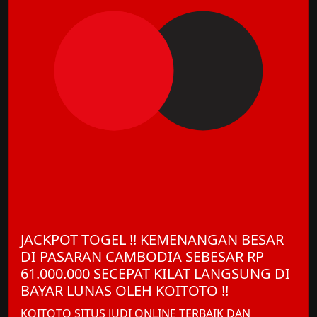
JACKPOT TOGEL !! KEMENANGAN BESAR
DI PASARAN CAMBODIA SEBESAR RP
61.000.000 SECEPAT KILAT LANGSUNG DI
BAYAR LUNAS OLEH KOITOTO !!
KOITOTO SITUS JUDI ONLINE TERBAIK DAN