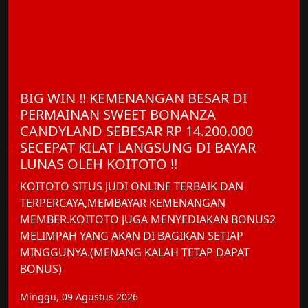
BIG WIN !! KEMENANGAN BESAR DI
PERMAINAN SWEET BONANZA
CANDYLAND SEBESAR RP 14.200.000
SECEPAT KILAT LANGSUNG DI BAYAR
LUNAS OLEH KOITOTO !!
KOITOTO SITUS JUDI ONLINE TERBAIK DAN
TERPERCAYA,MEMBAYAR KEMENANGAN
MEMBER.KOITOTO JUGA MENYEDIAKAN BONUS2
MELIMPAH YANG AKAN DI BAGIKAN SETIAP
MINGGUNYA.(MENANG KALAH TETAP DAPAT
BONUS)
Minggu, 09 Agustus 2026