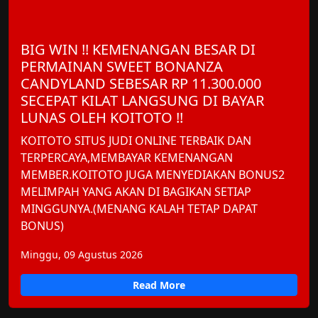
BIG WIN !! KEMENANGAN BESAR DI
PERMAINAN SWEET BONANZA
CANDYLAND SEBESAR RP 11.300.000
SECEPAT KILAT LANGSUNG DI BAYAR
LUNAS OLEH KOITOTO !!
KOITOTO SITUS JUDI ONLINE TERBAIK DAN
TERPERCAYA,MEMBAYAR KEMENANGAN
MEMBER.KOITOTO JUGA MENYEDIAKAN BONUS2
MELIMPAH YANG AKAN DI BAGIKAN SETIAP
MINGGUNYA.(MENANG KALAH TETAP DAPAT
BONUS)
Minggu, 09 Agustus 2026
Read More