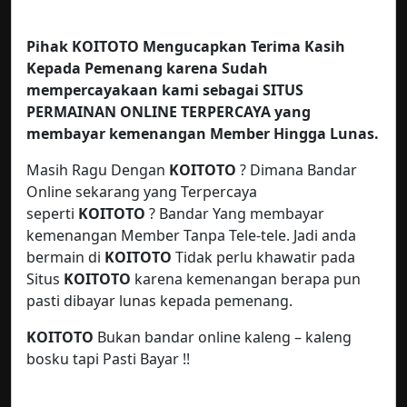
Pihak KOITOTO Mengucapkan Terima Kasih
Kepada Pemenang karena Sudah
mempercayakaan kami sebagai SITUS
PERMAINAN ONLINE TERPERCAYA yang
membayar kemenangan Member Hingga Lunas.
Masih Ragu Dengan
KOITOTO
? Dimana Bandar
Online sekarang yang Terpercaya
seperti
KOITOTO
? Bandar Yang membayar
kemenangan Member Tanpa Tele-tele. Jadi anda
bermain di
KOITOTO
Tidak perlu khawatir pada
Situs
KOITOTO
karena kemenangan berapa pun
pasti dibayar lunas kepada pemenang.
KOITOTO
Bukan bandar online kaleng – kaleng
bosku tapi Pasti Bayar !!