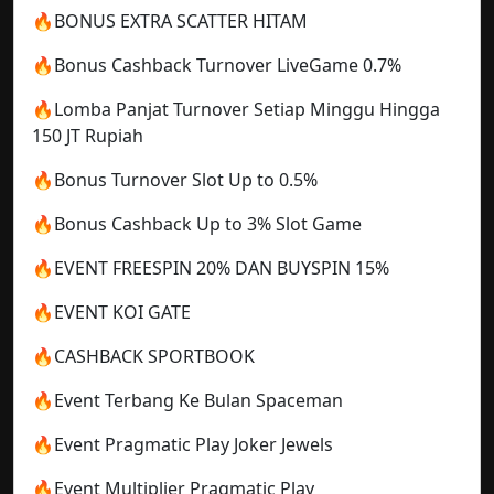
🔥BONUS EXTRA SCATTER HITAM
🔥Bonus Cashback Turnover LiveGame 0.7%
🔥Lomba Panjat Turnover Setiap Minggu Hingga
150 JT Rupiah
🔥Bonus Turnover Slot Up to 0.5%
🔥Bonus Cashback Up to 3% Slot Game
🔥EVENT FREESPIN 20% DAN BUYSPIN 15%
🔥EVENT KOI GATE
🔥
CASHBACK SPORTBOOK
🔥Event Terbang Ke Bulan Spaceman
🔥Event Pragmatic Play Joker Jewels
🔥Event Multiplier Pragmatic Play