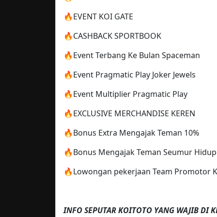
🔥EVENT KOI GATE
🔥
CASHBACK SPORTBOOK
🔥Event Terbang Ke Bulan Spaceman
🔥Event Pragmatic Play Joker Jewels
🔥Event Multiplier Pragmatic Play
🔥EXCLUSIVE MERCHANDISE KEREN
🔥Bonus Extra Mengajak Teman 10%
🔥Bonus Mengajak Teman Seumur Hidup
🔥Lowongan pekerjaan Team Promotor 
INFO SEPUTAR KOITOTO YANG WAJIB DI K