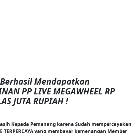
 Berhasil Mendapatkan
INAN PP LIVE MEGAWHEEL RP
LAS JUTA RUPIAH !
Kasih Kepada Pemenang karena Sudah mempercayakan
NE TERPERCAYA yang membayar kemenangan Member