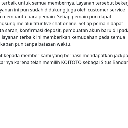
erbaik untuk semua membernya. Layanan tersebut beker
ayanan ini pun sudah didukung juga oleh customer service
p membantu para pemain. Setiap pemain pun dapat
sung melalui fitur live chat online. Setiap pemain dapat
 saran, konfirmasi deposit, pembuatan akun baru dll pad
nya layanan terbaik ini memberikan kemudahan pada semua
kapan pun tanpa batasan waktu.
t kepada member kami yang berhasil mendapatkan jackpo
sarnya karena telah memilih KOITOTO sebagai Situs Banda