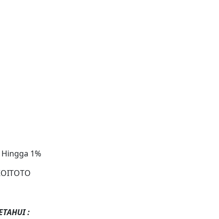
 Hingga 1%
KOITOTO
ETAHUI :