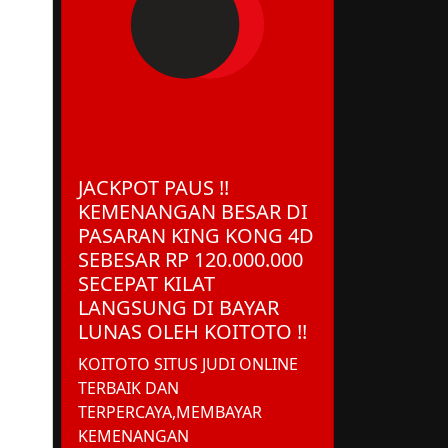
JACKPOT PAUS !!
KEMENANGAN BESAR DI
PASARAN KING KONG 4D
SEBESAR RP 120.000.000
SECEPAT KILAT
LANGSUNG DI BAYAR
LUNAS OLEH KOITOTO !!
KOITOTO SITUS JUDI ONLINE
TERBAIK DAN
TERPERCAYA,MEMBAYAR
KEMENANGAN