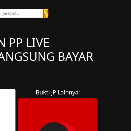
 PP LIVE
 LANGSUNG BAYAR
Bukti JP Lainnya: