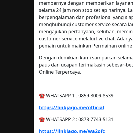
membernya dengan memberikan layanan t
selama 24 jam non stop setiap harinya. L
berpengalaman dan profesional yang sia
menghubungi customer service secara lang
mengajukan pertanyaan, keluhan, meminta
customer service melalui live chat. Ada
pemain untuk mainkan Permainan online 
Dengan demikian kami sampaikan selama
paus dan ucapan terimakasih sebesar-be
Online Terpercaya.
☎️ WHATSAPP 1 : 0859-3009-8539
https://linkjago.me/official
☎️ WHATSAPP 2 : 0878-7743-5131
https://linkjago.me/wa2ofc