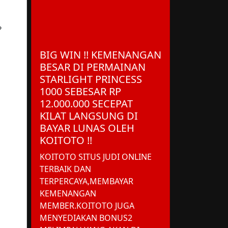
?
BIG WIN !! KEMENANGAN
BESAR DI PERMAINAN
STARLIGHT PRINCESS
1000 SEBESAR RP
12.000.000 SECEPAT
KILAT LANGSUNG DI
BAYAR LUNAS OLEH
KOITOTO !!
KOITOTO SITUS JUDI ONLINE
TERBAIK DAN
TERPERCAYA,MEMBAYAR
KEMENANGAN
MEMBER.KOITOTO JUGA
MENYEDIAKAN BONUS2