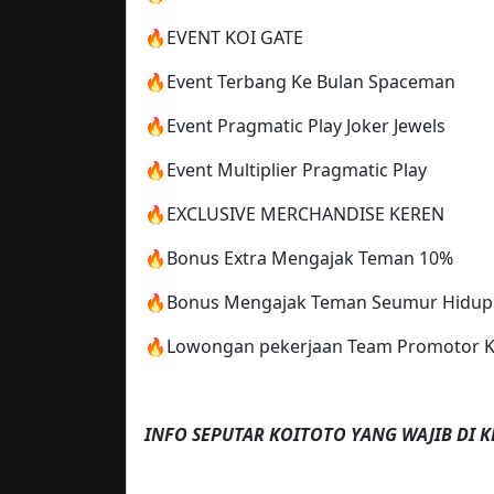
🔥EVENT KOI GATE
🔥Event Terbang Ke Bulan Spaceman
🔥Event Pragmatic Play Joker Jewels
🔥Event Multiplier Pragmatic Play
🔥EXCLUSIVE MERCHANDISE KEREN
🔥Bonus Extra Mengajak Teman 10%
🔥Bonus Mengajak Teman Seumur Hidup
🔥Lowongan pekerjaan Team Promotor 
INFO SEPUTAR KOITOTO YANG WAJIB DI K