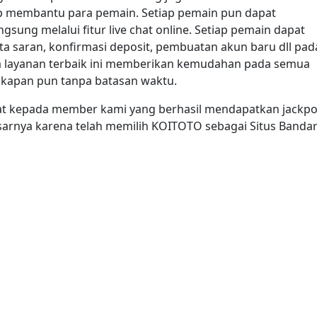
p membantu para pemain. Setiap pemain pun dapat
sung melalui fitur live chat online. Setiap pemain dapat
 saran, konfirmasi deposit, pembuatan akun baru dll pad
nya layanan terbaik ini memberikan kemudahan pada semua
kapan pun tanpa batasan waktu.
t kepada member kami yang berhasil mendapatkan jackpo
sarnya karena telah memilih KOITOTO sebagai Situs Banda