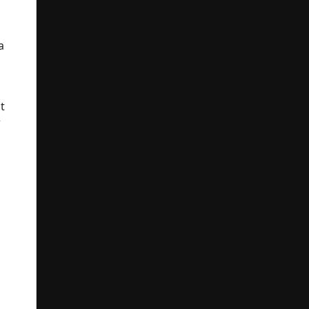
a
t
r