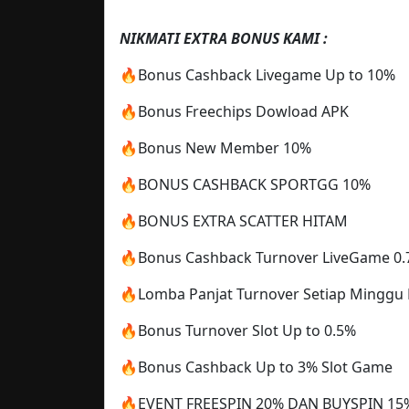
NIKMATI EXTRA BONUS KAMI :
🔥Bonus Cashback Livegame Up to 10%
🔥Bonus Freechips Dowload APK
🔥Bonus New Member 10%
🔥BONUS CASHBACK SPORTGG 10%
🔥BONUS EXTRA SCATTER HITAM
🔥Bonus Cashback Turnover LiveGame 0
🔥Lomba Panjat Turnover Setiap Minggu 
🔥Bonus Turnover Slot Up to 0.5%
🔥Bonus Cashback Up to 3% Slot Game
🔥EVENT FREESPIN 20% DAN BUYSPIN 15