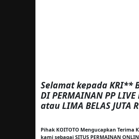
Selamat kepada KRI**
DI PERMAINAN PP LIVE 
atau LIMA BELAS JUTA R
Pihak KOITOTO Mengucapkan Terima 
kami sebagai SITUS PERMAINAN ONLI