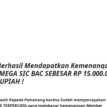
 Berhasil Mendapatkan Kemenang
MEGA SIC BAC SEBESAR RP 15.000.
UPIAH !
Kasih Kepada Pemenang karena Sudah mempercayakan
NE TERPERCAYA yang membayar kemenangan Member