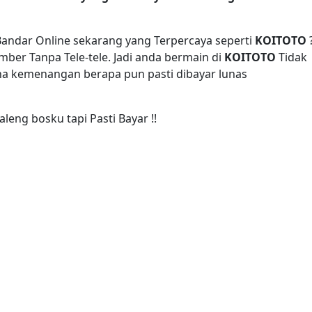
andar Online sekarang yang Terpercaya seperti
KOITOTO
r Tanpa Tele-tele. Jadi anda bermain di
KOITOTO
Tidak
a kemenangan berapa pun pasti dibayar lunas
leng bosku tapi Pasti Bayar !!