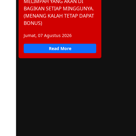
MELIMPAH YANG AKAN DI
BAGIKAN SETIAP MINGGUNYA.
(MENANG KALAH TETAP DAPAT
BONUS)
Jumat, 07 Agustus 2026
Read More