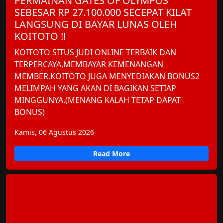
PERMAINAN GATES OF OLYMPUS
SEBESAR RP 27.100.000 SECEPAT KILAT
LANGSUNG DI BAYAR LUNAS OLEH
KOITOTO !!
KOITOTO SITUS JUDI ONLINE TERBAIK DAN
TERPERCAYA,MEMBAYAR KEMENANGAN
MEMBER.KOITOTO JUGA MENYEDIAKAN BONUS2
MELIMPAH YANG AKAN DI BAGIKAN SETIAP
MINGGUNYA.(MENANG KALAH TETAP DAPAT
BONUS)
Kamis, 06 Agustus 2026
Read More