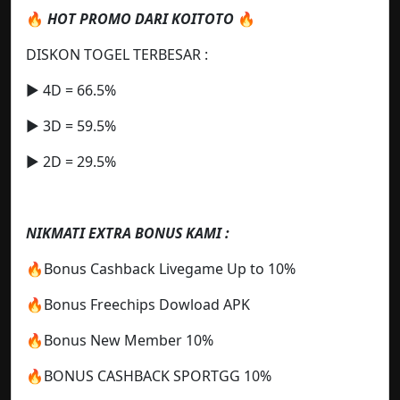
🔥
HOT PROMO DARI KOITOTO
🔥
DISKON TOGEL TERBESAR :
▶️ 4D = 66.5%
▶️ 3D = 59.5%
▶️ 2D = 29.5%
NIKMATI EXTRA BONUS KAMI :
🔥Bonus Cashback Livegame Up to 10%
🔥Bonus Freechips Dowload APK
🔥Bonus New Member 10%
🔥BONUS CASHBACK SPORTGG 10%