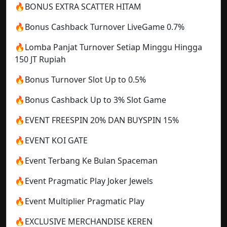
🔥BONUS EXTRA SCATTER HITAM
🔥Bonus Cashback Turnover LiveGame 0.7%
🔥Lomba Panjat Turnover Setiap Minggu Hingga
150 JT Rupiah
🔥Bonus Turnover Slot Up to 0.5%
🔥Bonus Cashback Up to 3% Slot Game
🔥EVENT FREESPIN 20% DAN BUYSPIN 15%
🔥EVENT KOI GATE
🔥Event Terbang Ke Bulan Spaceman
🔥Event Pragmatic Play Joker Jewels
🔥Event Multiplier Pragmatic Play
🔥EXCLUSIVE MERCHANDISE KEREN