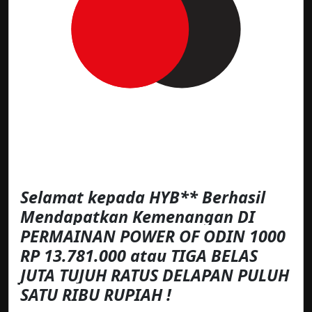
Selamat kepada HYB** Berhasil
Mendapatkan Kemenangan DI
PERMAINAN POWER OF ODIN 1000
RP 13.781.000 atau TIGA BELAS
JUTA TUJUH RATUS DELAPAN PULUH
SATU RIBU RUPIAH !