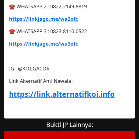
☎️ WHATSAPP 2 : 0822-2149-8819
https://linkjago.me/wa2ofc
☎️ WHATSAPP 3 : 0823-8110-0522
https://linkjago.me/wa3ofc
IG : @KOIIGACOR
Link Alternatif Anti Nawala :
https://link.alternatifkoi.info
Bukti JP Lainnya: