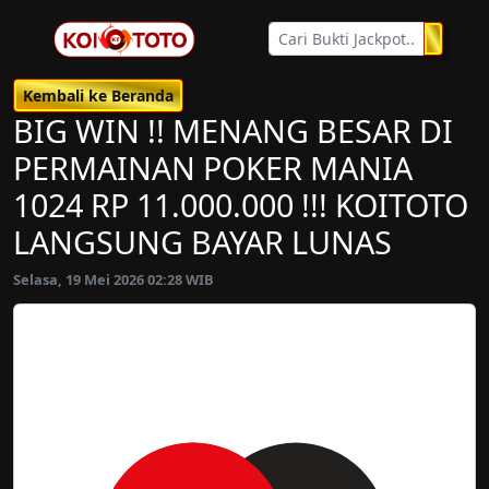
Kembali ke Beranda
BIG WIN !! MENANG BESAR DI
PERMAINAN POKER MANIA
1024 RP 11.000.000 !!! KOITOTO
LANGSUNG BAYAR LUNAS
Selasa, 19 Mei 2026 02:28 WIB