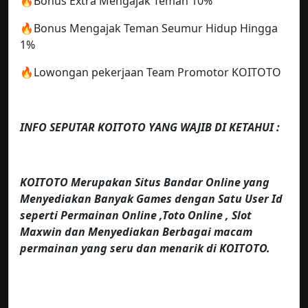
🔥Bonus Extra Mengajak Teman 10%
🔥Bonus Mengajak Teman Seumur Hidup Hingga
1%
🔥Lowongan pekerjaan Team Promotor KOITOTO
INFO SEPUTAR KOITOTO YANG WAJIB DI KETAHUI :
KOITOTO Merupakan Situs Bandar Online yang
Menyediakan Banyak Games dengan Satu User Id
seperti Permainan Online ,Toto Online , Slot
Maxwin dan Menyediakan Berbagai macam
permainan yang seru dan menarik di KOITOTO.