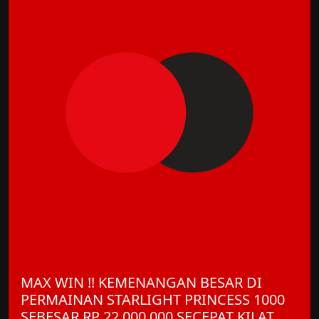
MAX WIN !! KEMENANGAN BESAR DI
PERMAINAN STARLIGHT PRINCESS 1000
SEBESAR RP 22.000.000 SECEPAT KILAT