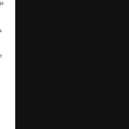
ja
a
t
r