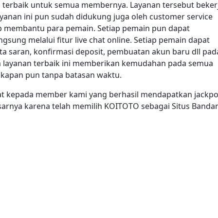
erbaik untuk semua membernya. Layanan tersebut beker
ayanan ini pun sudah didukung juga oleh customer service
p membantu para pemain. Setiap pemain pun dapat
sung melalui fitur live chat online. Setiap pemain dapat
 saran, konfirmasi deposit, pembuatan akun baru dll pad
nya layanan terbaik ini memberikan kemudahan pada semua
kapan pun tanpa batasan waktu.
t kepada member kami yang berhasil mendapatkan jackpo
sarnya karena telah memilih KOITOTO sebagai Situs Banda