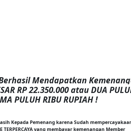
 Berhasil Mendapatkan Kemenan
AR RP 22.350.000 atau DUA PUL
IMA PULUH RIBU RUPIAH !
Kasih Kepada Pemenang karena Sudah mempercayakaa
NE TERPERCAYA yang membayar kemenangan Member