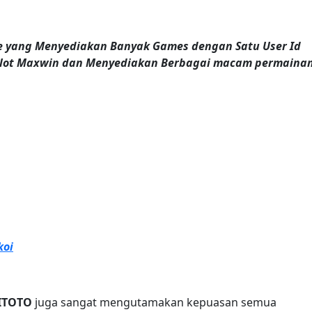
e yang Menyediakan Banyak Games dengan Satu User Id
 , Slot Maxwin dan Menyediakan Berbagai macam permaina
koi
ITOTO
juga sangat mengutamakan kepuasan semua