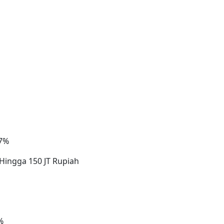
.7%
Hingga 150 JT Rupiah
%