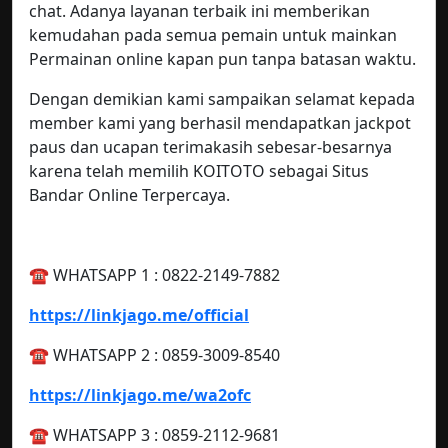
chat. Adanya layanan terbaik ini memberikan
kemudahan pada semua pemain untuk mainkan
Permainan online kapan pun tanpa batasan waktu.
Dengan demikian kami sampaikan selamat kepada
member kami yang berhasil mendapatkan jackpot
paus dan ucapan terimakasih sebesar-besarnya
karena telah memilih KOITOTO sebagai Situs
Bandar Online Terpercaya.
☎️ WHATSAPP 1 : 0822-2149-7882
https://linkjago.me/official
☎️ WHATSAPP 2 : 0859-3009-8540
https://linkjago.me/wa2ofc
☎️ WHATSAPP 3 : 0859-2112-9681