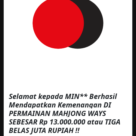
Selamat kepada MIN** Berhasil
Mendapatkan Kemenangan DI
PERMAINAN MAHJONG WAYS
SEBESAR Rp 13.000.000 atau TIGA
BELAS JUTA RUPIAH !!