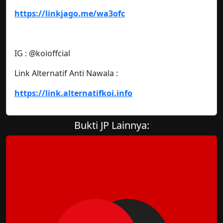
https://linkjago.me/wa3ofc
IG : @koioffcial
Link Alternatif Anti Nawala :
https://link.alternatifkoi.info
Bukti JP Lainnya: