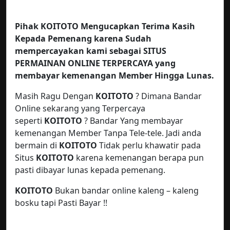
Pihak KOITOTO Mengucapkan Terima Kasih
Kepada Pemenang karena Sudah
mempercayakan kami sebagai SITUS
PERMAINAN ONLINE TERPERCAYA yang
membayar kemenangan Member Hingga Lunas.
Masih Ragu Dengan
KOITOTO
? Dimana Bandar
Online sekarang yang Terpercaya
seperti
KOITOTO
? Bandar Yang membayar
kemenangan Member Tanpa Tele-tele. Jadi anda
bermain di
KOITOTO
Tidak perlu khawatir pada
Situs
KOITOTO
karena kemenangan berapa pun
pasti dibayar lunas kepada pemenang.
KOITOTO
Bukan bandar online kaleng – kaleng
bosku tapi Pasti Bayar !!