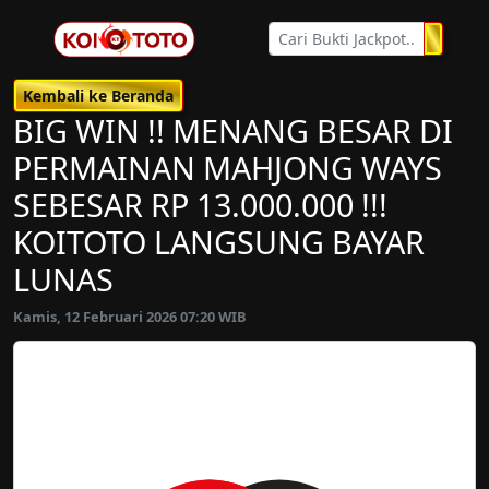
Kembali ke Beranda
BIG WIN !! MENANG BESAR DI
PERMAINAN MAHJONG WAYS
SEBESAR RP 13.000.000 !!!
KOITOTO LANGSUNG BAYAR
LUNAS
Kamis, 12 Februari 2026 07:20 WIB