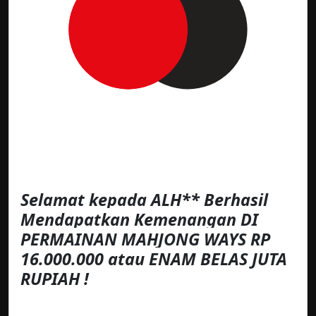
Selamat kepada ALH** Berhasil
Mendapatkan Kemenangan DI
PERMAINAN MAHJONG WAYS RP
16.000.000 atau ENAM BELAS JUTA
RUPIAH !