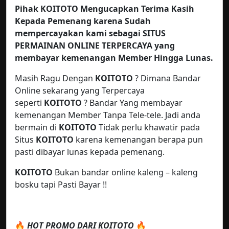
Pihak KOITOTO Mengucapkan Terima Kasih
Kepada Pemenang karena Sudah
mempercayakan kami sebagai SITUS
PERMAINAN ONLINE TERPERCAYA yang
membayar kemenangan Member Hingga Lunas.
Masih Ragu Dengan
KOITOTO
? Dimana Bandar
Online sekarang yang Terpercaya
seperti
KOITOTO
? Bandar Yang membayar
kemenangan Member Tanpa Tele-tele. Jadi anda
bermain di
KOITOTO
Tidak perlu khawatir pada
Situs
KOITOTO
karena kemenangan berapa pun
pasti dibayar lunas kepada pemenang.
KOITOTO
Bukan bandar online kaleng – kaleng
bosku tapi Pasti Bayar !!
🔥
HOT PROMO DARI KOITOTO
🔥