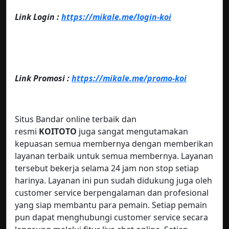
Link Login :
https://mikale.me/login-koi
Link Promosi :
https://mikale.me/promo-koi
Situs Bandar online terbaik dan
resmi
KOITOTO
juga sangat mengutamakan
kepuasan semua membernya dengan memberikan
layanan terbaik untuk semua membernya. Layanan
tersebut bekerja selama 24 jam non stop setiap
harinya. Layanan ini pun sudah didukung juga oleh
customer service berpengalaman dan profesional
yang siap membantu para pemain. Setiap pemain
pun dapat menghubungi customer service secara