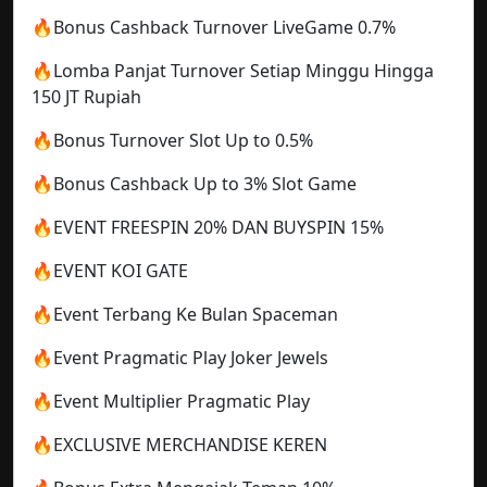
🔥Bonus Cashback Turnover LiveGame 0.7%
🔥Lomba Panjat Turnover Setiap Minggu Hingga
150 JT Rupiah
🔥Bonus Turnover Slot Up to 0.5%
🔥Bonus Cashback Up to 3% Slot Game
🔥EVENT FREESPIN 20% DAN BUYSPIN 15%
🔥EVENT KOI GATE
🔥Event Terbang Ke Bulan Spaceman
🔥Event Pragmatic Play Joker Jewels
🔥Event Multiplier Pragmatic Play
🔥EXCLUSIVE MERCHANDISE KEREN