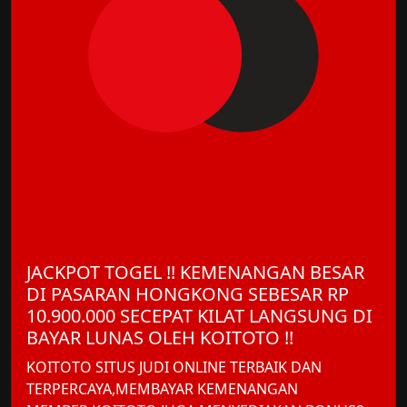
JACKPOT TOGEL !! KEMENANGAN BESAR
DI PASARAN HONGKONG SEBESAR RP
10.900.000 SECEPAT KILAT LANGSUNG DI
BAYAR LUNAS OLEH KOITOTO !!
KOITOTO SITUS JUDI ONLINE TERBAIK DAN
TERPERCAYA,MEMBAYAR KEMENANGAN