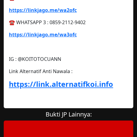
https://linkjago.me/wa2ofc
☎️ WHATSAPP 3 : 0859-2112-9402
https://linkjago.me/wa3ofc
IG : @KOITOTOCUANN
Link Alternatif Anti Nawala :
https://link.alternatifkoi.info
Bukti JP Lainnya: