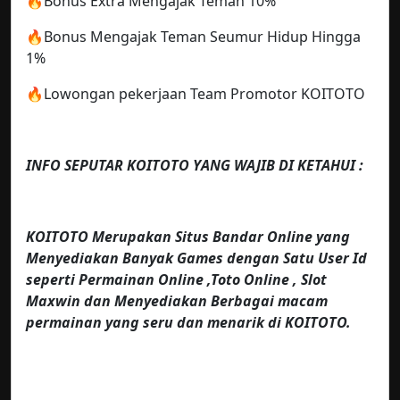
🔥Bonus Extra Mengajak Teman 10%
🔥Bonus Mengajak Teman Seumur Hidup Hingga
1%
🔥Lowongan pekerjaan Team Promotor KOITOTO
INFO SEPUTAR KOITOTO YANG WAJIB DI KETAHUI :
KOITOTO Merupakan Situs Bandar Online yang
Menyediakan Banyak Games dengan Satu User Id
seperti Permainan Online ,Toto Online , Slot
Maxwin dan Menyediakan Berbagai macam
permainan yang seru dan menarik di KOITOTO.