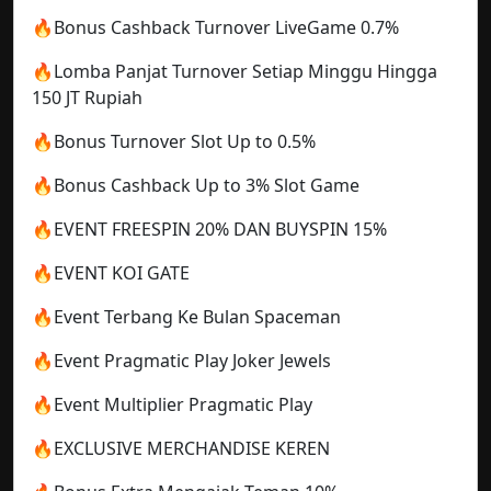
🔥Bonus Cashback Turnover LiveGame 0.7%
🔥Lomba Panjat Turnover Setiap Minggu Hingga
150 JT Rupiah
🔥Bonus Turnover Slot Up to 0.5%
🔥Bonus Cashback Up to 3% Slot Game
🔥EVENT FREESPIN 20% DAN BUYSPIN 15%
🔥EVENT KOI GATE
🔥Event Terbang Ke Bulan Spaceman
🔥Event Pragmatic Play Joker Jewels
🔥Event Multiplier Pragmatic Play
🔥EXCLUSIVE MERCHANDISE KEREN