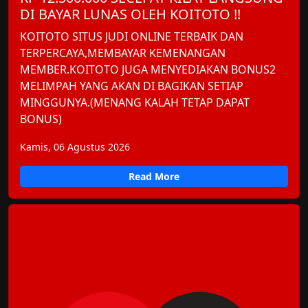
DI BAYAR LUNAS OLEH KOITOTO !!
KOITOTO SITUS JUDI ONLINE TERBAIK DAN
TERPERCAYA,MEMBAYAR KEMENANGAN
MEMBER.KOITOTO JUGA MENYEDIAKAN BONUS2
MELIMPAH YANG AKAN DI BAGIKAN SETIAP
MINGGUNYA.(MENANG KALAH TETAP DAPAT
BONUS)
Kamis, 06 Agustus 2026
Read More