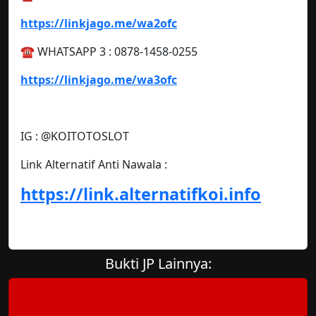
https://linkjago.me/wa2ofc
☎️ WHATSAPP 3 : 0878-1458-0255
https://linkjago.me/wa3ofc
IG : @KOITOTOSLOT
Link Alternatif Anti Nawala :
https://link.alternatifkoi.info
Bukti JP Lainnya: