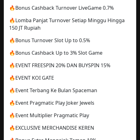
🔥Bonus Cashback Turnover LiveGame 0.7%
🔥Lomba Panjat Turnover Setiap Minggu Hingga
150 JT Rupiah
🔥Bonus Turnover Slot Up to 0.5%
🔥Bonus Cashback Up to 3% Slot Game
🔥EVENT FREESPIN 20% DAN BUYSPIN 15%
🔥EVENT KOI GATE
🔥Event Terbang Ke Bulan Spaceman
🔥Event Pragmatic Play Joker Jewels
🔥Event Multiplier Pragmatic Play
🔥EXCLUSIVE MERCHANDISE KEREN