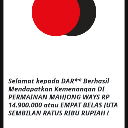
Selamat kepada DAR** Berhasil
Mendapatkan Kemenangan DI
PERMAINAN MAHJONG WAYS RP
14.900.000 atau EMPAT BELAS JUTA
SEMBILAN RATUS RIBU RUPIAH !