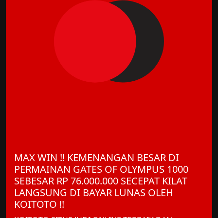
MAX WIN !! KEMENANGAN BESAR DI
PERMAINAN GATES OF OLYMPUS 1000
SEBESAR RP 76.000.000 SECEPAT KILAT
LANGSUNG DI BAYAR LUNAS OLEH
KOITOTO !!