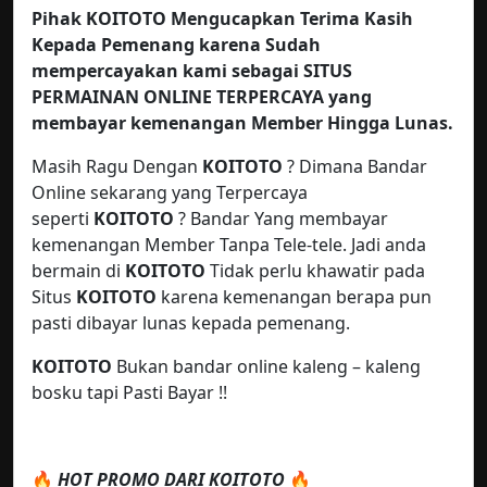
Pihak KOITOTO Mengucapkan Terima Kasih
Kepada Pemenang karena Sudah
mempercayakan kami sebagai SITUS
PERMAINAN ONLINE TERPERCAYA yang
membayar kemenangan Member Hingga Lunas.
Masih Ragu Dengan
KOITOTO
? Dimana Bandar
Online sekarang yang Terpercaya
seperti
KOITOTO
? Bandar Yang membayar
kemenangan Member Tanpa Tele-tele. Jadi anda
bermain di
KOITOTO
Tidak perlu khawatir pada
Situs
KOITOTO
karena kemenangan berapa pun
pasti dibayar lunas kepada pemenang.
KOITOTO
Bukan bandar online kaleng – kaleng
bosku tapi Pasti Bayar !!
🔥
HOT PROMO DARI KOITOTO
🔥