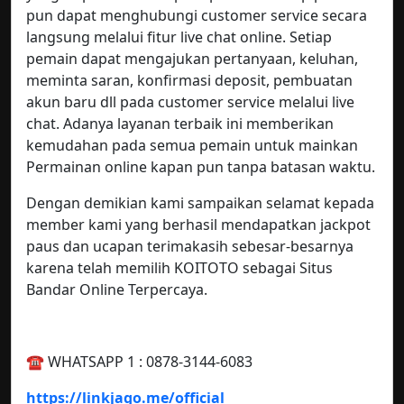
pun dapat menghubungi customer service secara
langsung melalui fitur live chat online. Setiap
pemain dapat mengajukan pertanyaan, keluhan,
meminta saran, konfirmasi deposit, pembuatan
akun baru dll pada customer service melalui live
chat. Adanya layanan terbaik ini memberikan
kemudahan pada semua pemain untuk mainkan
Permainan online kapan pun tanpa batasan waktu.
Dengan demikian kami sampaikan selamat kepada
member kami yang berhasil mendapatkan jackpot
paus dan ucapan terimakasih sebesar-besarnya
karena telah memilih KOITOTO sebagai Situs
Bandar Online Terpercaya.
☎️ WHATSAPP 1 : 0878-3144-6083
https://linkjago.me/official