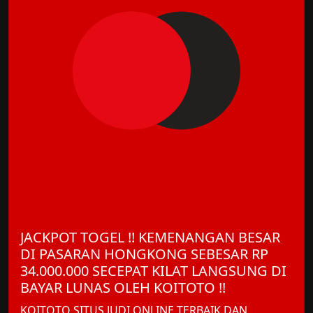
JACKPOT TOGEL !! KEMENANGAN BESAR
DI PASARAN HONGKONG SEBESAR RP
34.000.000 SECEPAT KILAT LANGSUNG DI
BAYAR LUNAS OLEH KOITOTO !!
KOITOTO SITUS JUDI ONLINE TERBAIK DAN