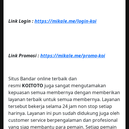
Link Login :
https://mikale.me/login-koi
Link Promosi :
https://mikale.me/promo-koi
Situs Bandar online terbaik dan
resmi
KOITOTO
juga sangat mengutamakan
kepuasan semua membernya dengan memberikan
layanan terbaik untuk semua membernya. Layanan
tersebut bekerja selama 24 jam non stop setiap
harinya. Layanan ini pun sudah didukung juga oleh
customer service berpengalaman dan profesional
yang siap membantu para pemain. Setiap pemain