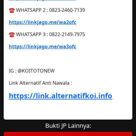
☎️ WHATSAPP 2 : 0823-2460-7139
https://linkjago.me/wa2ofc
☎️ WHATSAPP 3 : 0822-2149-7975
https://linkjago.me/wa3ofc
IG : @KOITOTONEW
Link Alternatif Anti Nawala :
https://link.alternatifkoi.info
Bukti JP Lainnya: