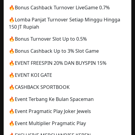
🔥Bonus Cashback Turnover LiveGame 0.7%
🔥Lomba Panjat Turnover Setiap Minggu Hingga
150 JT Rupiah
🔥Bonus Turnover Slot Up to 0.5%
🔥Bonus Cashback Up to 3% Slot Game
🔥EVENT FREESPIN 20% DAN BUYSPIN 15%
🔥EVENT KOI GATE
🔥
CASHBACK SPORTBOOK
🔥Event Terbang Ke Bulan Spaceman
🔥Event Pragmatic Play Joker Jewels
🔥Event Multiplier Pragmatic Play