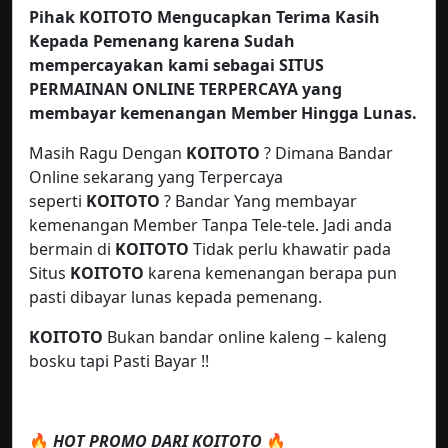
Pihak KOITOTO Mengucapkan Terima Kasih
Kepada Pemenang karena Sudah
mempercayakan kami sebagai SITUS
PERMAINAN ONLINE TERPERCAYA yang
membayar kemenangan Member Hingga Lunas.
Masih Ragu Dengan
KOITOTO
? Dimana Bandar
Online sekarang yang Terpercaya
seperti
KOITOTO
? Bandar Yang membayar
kemenangan Member Tanpa Tele-tele. Jadi anda
bermain di
KOITOTO
Tidak perlu khawatir pada
Situs
KOITOTO
karena kemenangan berapa pun
pasti dibayar lunas kepada pemenang.
KOITOTO
Bukan bandar online kaleng – kaleng
bosku tapi Pasti Bayar !!
🔥
HOT PROMO DARI KOITOTO
🔥