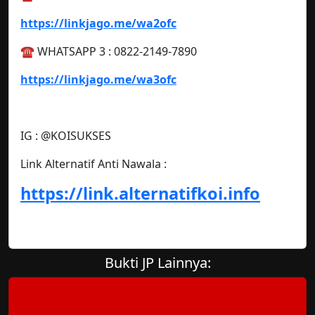
https://linkjago.me/wa2ofc
☎️ WHATSAPP 3 : 0822-2149-7890
https://linkjago.me/wa3ofc
IG : @KOISUKSES
Link Alternatif Anti Nawala :
https://link.alternatifkoi.info
Bukti JP Lainnya: