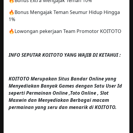
🔥Bonus Extra Mengajak Teman 10%
🔥Bonus Mengajak Teman Seumur Hidup Hingga
1%
🔥Lowongan pekerjaan Team Promotor KOITOTO
INFO SEPUTAR KOITOTO YANG WAJIB DI KETAHUI :
KOITOTO Merupakan Situs Bandar Online yang
Menyediakan Banyak Games dengan Satu User Id
seperti Permainan Online ,Toto Online , Slot
Maxwin dan Menyediakan Berbagai macam
permainan yang seru dan menarik di KOITOTO.