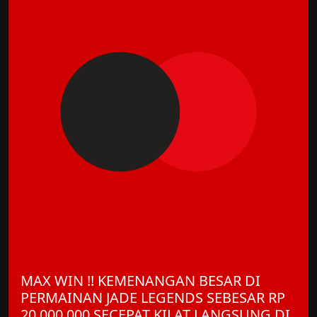
MAX WIN !! KEMENANGAN BESAR DI
PERMAINAN JADE LEGENDS SEBESAR RP
20.000.000 SECEPAT KILAT LANGSUNG DI