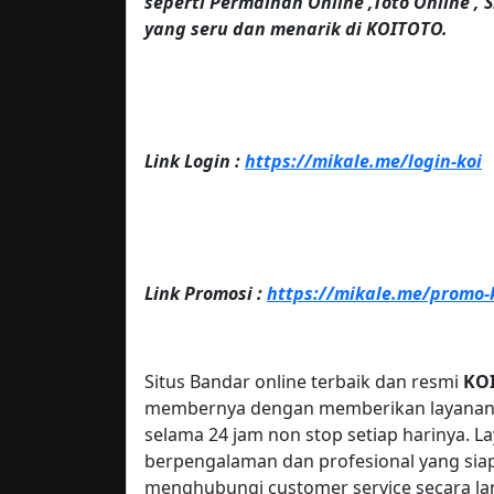
seperti Permainan Online ,Toto Online
yang seru dan menarik di KOITOTO.
Link Login :
https://mikale.me/login-koi
Link Promosi :
https://mikale.me/promo-
Situs Bandar online terbaik dan resmi
KO
membernya dengan memberikan layanan t
selama 24 jam non stop setiap harinya. L
berpengalaman dan profesional yang sia
menghubungi customer service secara lang