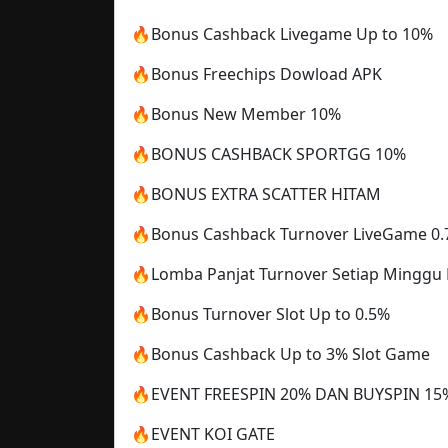
🔥Bonus Cashback Livegame Up to 10%
🔥Bonus Freechips Dowload APK
🔥Bonus New Member 10%
🔥BONUS CASHBACK SPORTGG 10%
🔥BONUS EXTRA SCATTER HITAM
🔥Bonus Cashback Turnover LiveGame 0
🔥Lomba Panjat Turnover Setiap Minggu 
🔥Bonus Turnover Slot Up to 0.5%
🔥Bonus Cashback Up to 3% Slot Game
🔥EVENT FREESPIN 20% DAN BUYSPIN 15
🔥EVENT KOI GATE