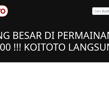
ANG BESAR DI PERMAIN
000 !!! KOITOTO LANGS