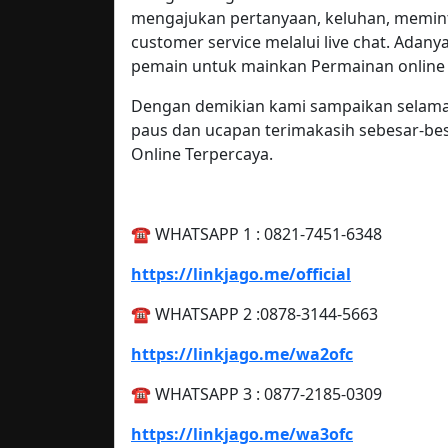
mengajukan pertanyaan, keluhan, meminta
customer service melalui live chat. Ada
pemain untuk mainkan Permainan online 
Dengan demikian kami sampaikan selama
paus dan ucapan terimakasih sebesar-be
Online Terpercaya.
☎️ WHATSAPP 1 : 0821-7451-6348
https://linkjago.me/official
☎️ WHATSAPP 2 :0878-3144-5663
https://linkjago.me/wa2ofc
☎️ WHATSAPP 3 : 0877-2185-0309
https://linkjago.me/wa3ofc