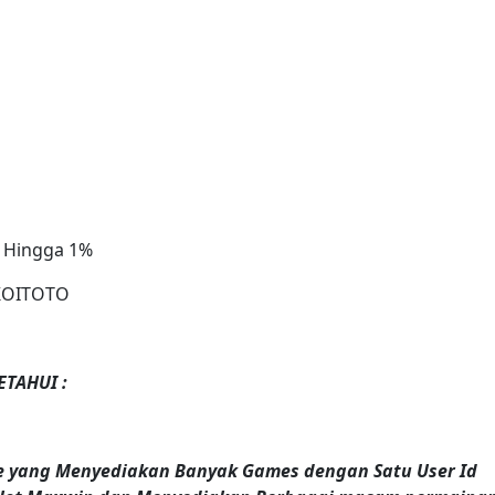
 Hingga 1%
KOITOTO
ETAHUI :
e yang Menyediakan Banyak Games dengan Satu User Id