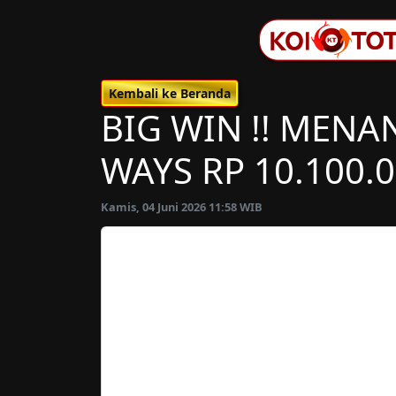
Kembali ke Beranda
BIG WIN !! MEN
WAYS RP 10.100.
Kamis, 04 Juni 2026 11:58 WIB