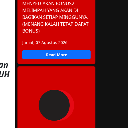
MENYEDIAKAN BONUS2
MELIMPAH YANG AKAN DI
BAGIKAN SETIAP MINGGUNYA.
(MENANG KALAH TETAP DAPAT
BONUS)
Jumat, 07 Agustus 2026
Read More
an
LUH