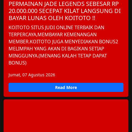
PERMAINAN JADE LEGENDS SEBESAR RP
20.000.000 SECEPAT KILAT LANGSUNG DI
BAYAR LUNAS OLEH KOITOTO !!
KOITOTO SITUS JUDI ONLINE TERBAIK DAN
TERPERCAYA,MEMBAYAR KEMENANGAN
MEMBER.KOITOTO JUGA MENYEDIAKAN BONUS2
MELIMPAH YANG AKAN DI BAGIKAN SETIAP
MINGGUNYA.(MENANG KALAH TETAP DAPAT
BONUS)
Jumat, 07 Agustus 2026
Read More