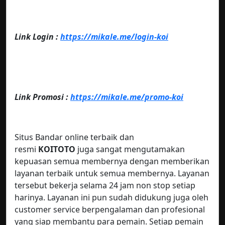
Link Login :
https://mikale.me/login-koi
Link Promosi :
https://mikale.me/promo-koi
Situs Bandar online terbaik dan
resmi
KOITOTO
juga sangat mengutamakan
kepuasan semua membernya dengan memberikan
layanan terbaik untuk semua membernya. Layanan
tersebut bekerja selama 24 jam non stop setiap
harinya. Layanan ini pun sudah didukung juga oleh
customer service berpengalaman dan profesional
yang siap membantu para pemain. Setiap pemain