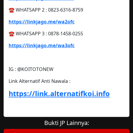
☎️ WHATSAPP 2 : 0823-6316-8759
https://linkjago.me/wa2ofc
☎️ WHATSAPP 3 : 0878-1458-0255
https://linkjago.me/wa3ofc
IG : @KOITOTONEW
Link Alternatif Anti Nawala :
https://link.alternatifkoi.info
Bukti JP Lainnya: