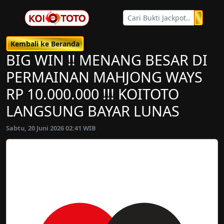
Kembali ke Beranda
BIG WIN !! MENANG BESAR DI
PERMAINAN MAHJONG WAYS
RP 10.000.000 !!! KOITOTO
LANGSUNG BAYAR LUNAS
Sabtu, 20 Juni 2026 02:41 WIB