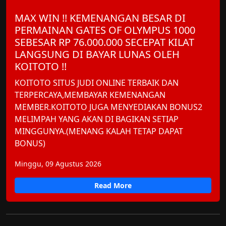
MAX WIN !! KEMENANGAN BESAR DI
PERMAINAN GATES OF OLYMPUS 1000
SEBESAR RP 76.000.000 SECEPAT KILAT
LANGSUNG DI BAYAR LUNAS OLEH
KOITOTO !!
KOITOTO SITUS JUDI ONLINE TERBAIK DAN
TERPERCAYA,MEMBAYAR KEMENANGAN
MEMBER.KOITOTO JUGA MENYEDIAKAN BONUS2
MELIMPAH YANG AKAN DI BAGIKAN SETIAP
MINGGUNYA.(MENANG KALAH TETAP DAPAT
BONUS)
Minggu, 09 Agustus 2026
Read More