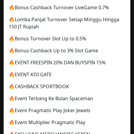
🔥Bonus Cashback Turnover LiveGame 0.7%
🔥Lomba Panjat Turnover Setiap Minggu Hingga
150 JT Rupiah
🔥Bonus Turnover Slot Up to 0.5%
🔥Bonus Cashback Up to 3% Slot Game
🔥EVENT FREESPIN 20% DAN BUYSPIN 15%
🔥EVENT KOI GATE
🔥
CASHBACK SPORTBOOK
🔥Event Terbang Ke Bulan Spaceman
🔥Event Pragmatic Play Joker Jewels
🔥Event Multiplier Pragmatic Play