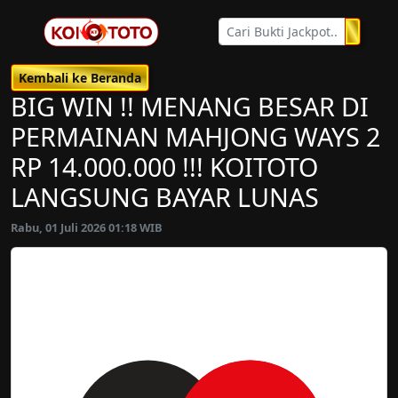
Kembali ke Beranda
BIG WIN !! MENANG BESAR DI
PERMAINAN MAHJONG WAYS 2
RP 14.000.000 !!! KOITOTO
LANGSUNG BAYAR LUNAS
Rabu, 01 Juli 2026 01:18 WIB