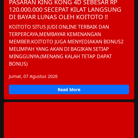
PASARAN KING KONG 4D SEBESAR RP
120.000.000 SECEPAT KILAT LANGSUNG
DI BAYAR LUNAS OLEH KOITOTO !!
KOITOTO SITUS JUDI ONLINE TERBAIK DAN
TERPERCAYA,MEMBAYAR KEMENANGAN
MEMBER.KOITOTO JUGA MENYEDIAKAN BONUS2
MELIMPAH YANG AKAN DI BAGIKAN SETIAP
MINGGUNYA.(MENANG KALAH TETAP DAPAT
BONUS)
Jumat, 07 Agustus 2026
Read More