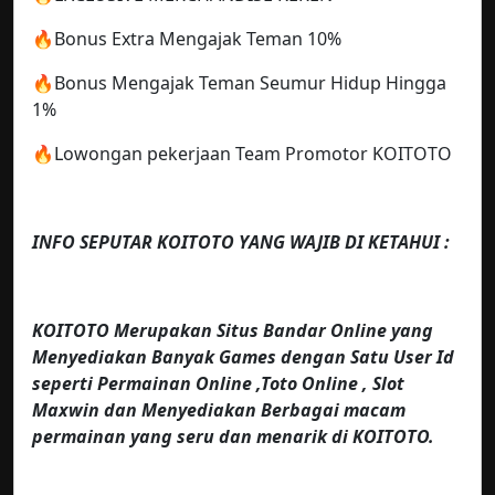
🔥Bonus Extra Mengajak Teman 10%
🔥Bonus Mengajak Teman Seumur Hidup Hingga
1%
🔥Lowongan pekerjaan Team Promotor KOITOTO
INFO SEPUTAR KOITOTO YANG WAJIB DI KETAHUI :
KOITOTO Merupakan Situs Bandar Online yang
Menyediakan Banyak Games dengan Satu User Id
seperti Permainan Online ,Toto Online , Slot
Maxwin dan Menyediakan Berbagai macam
permainan yang seru dan menarik di KOITOTO.