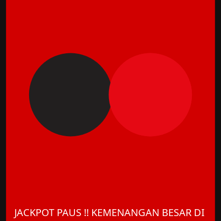
JACKPOT PAUS !! KEMENANGAN BESAR DI