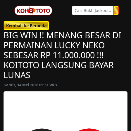
Kembali ke Beranda
BIG WIN !! MENANG BESAR DI
PERMAINAN LUCKY NEKO
SEBESAR RP 11.000.000 !!!
KOITOTO LANGSUNG BAYAR
LUNAS
Kamis, 14 Mei 2026 05:51 WIB