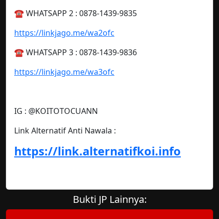
☎️ WHATSAPP 2 : 0878-1439-9835
https://linkjago.me/wa2ofc
☎️ WHATSAPP 3 : 0878-1439-9836
https://linkjago.me/wa3ofc
IG : @KOITOTOCUANN
Link Alternatif Anti Nawala :
https://link.alternatifkoi.info
Bukti JP Lainnya: