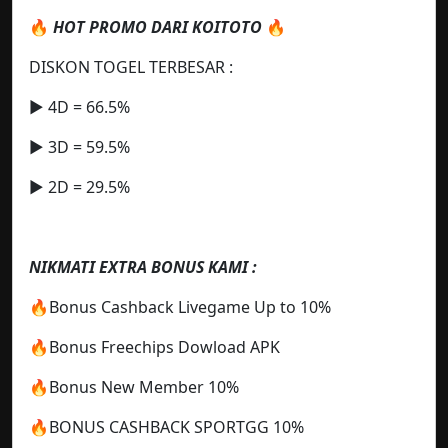
🔥
HOT PROMO DARI KOITOTO
🔥
DISKON TOGEL TERBESAR :
▶️ 4D = 66.5%
▶️ 3D = 59.5%
▶️ 2D = 29.5%
NIKMATI EXTRA BONUS KAMI :
🔥Bonus Cashback Livegame Up to 10%
🔥Bonus Freechips Dowload APK
🔥Bonus New Member 10%
🔥BONUS CASHBACK SPORTGG 10%