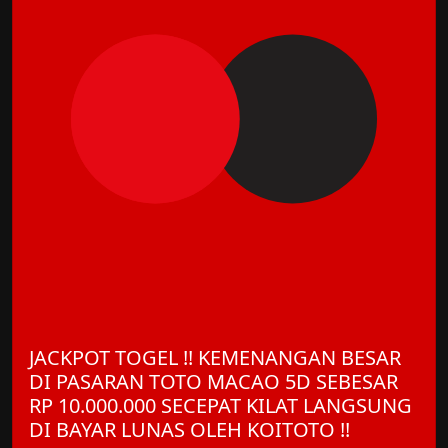
JACKPOT TOGEL !! KEMENANGAN BESAR
DI PASARAN TOTO MACAO 5D SEBESAR
RP 10.000.000 SECEPAT KILAT LANGSUNG
DI BAYAR LUNAS OLEH KOITOTO !!