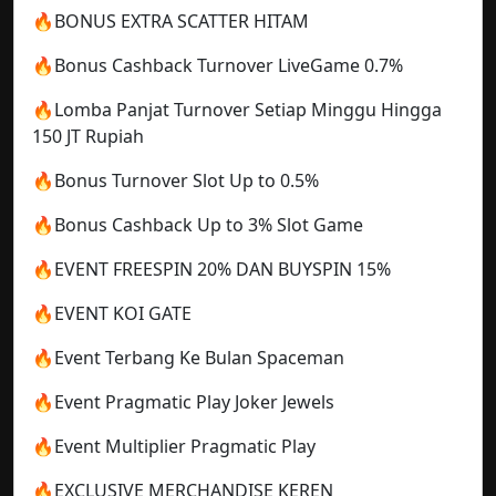
🔥BONUS EXTRA SCATTER HITAM
🔥Bonus Cashback Turnover LiveGame 0.7%
🔥Lomba Panjat Turnover Setiap Minggu Hingga
150 JT Rupiah
🔥Bonus Turnover Slot Up to 0.5%
🔥Bonus Cashback Up to 3% Slot Game
🔥EVENT FREESPIN 20% DAN BUYSPIN 15%
🔥EVENT KOI GATE
🔥Event Terbang Ke Bulan Spaceman
🔥Event Pragmatic Play Joker Jewels
🔥Event Multiplier Pragmatic Play
🔥EXCLUSIVE MERCHANDISE KEREN