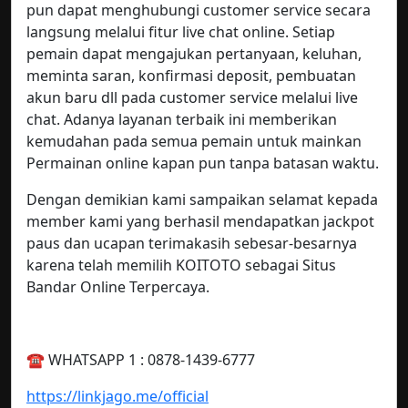
pun dapat menghubungi customer service secara
langsung melalui fitur live chat online. Setiap
pemain dapat mengajukan pertanyaan, keluhan,
meminta saran, konfirmasi deposit, pembuatan
akun baru dll pada customer service melalui live
chat. Adanya layanan terbaik ini memberikan
kemudahan pada semua pemain untuk mainkan
Permainan online kapan pun tanpa batasan waktu.
Dengan demikian kami sampaikan selamat kepada
member kami yang berhasil mendapatkan jackpot
paus dan ucapan terimakasih sebesar-besarnya
karena telah memilih KOITOTO sebagai Situs
Bandar Online Terpercaya.
☎️ WHATSAPP 1 : 0878-1439-6777
https://linkjago.me/official