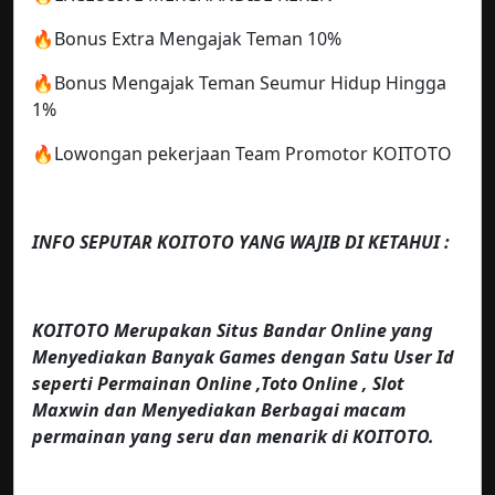
🔥Bonus Extra Mengajak Teman 10%
🔥Bonus Mengajak Teman Seumur Hidup Hingga
1%
🔥Lowongan pekerjaan Team Promotor KOITOTO
INFO SEPUTAR KOITOTO YANG WAJIB DI KETAHUI :
KOITOTO Merupakan Situs Bandar Online yang
Menyediakan Banyak Games dengan Satu User Id
seperti Permainan Online ,Toto Online , Slot
Maxwin dan Menyediakan Berbagai macam
permainan yang seru dan menarik di KOITOTO.