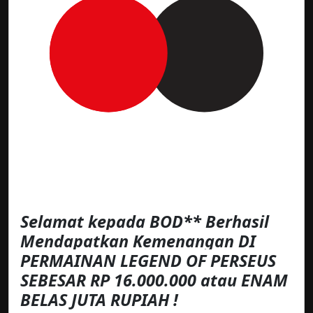
Selamat kepada BOD** Berhasil
Mendapatkan Kemenangan DI
PERMAINAN LEGEND OF PERSEUS
SEBESAR RP 16.000.000 atau ENAM
BELAS JUTA RUPIAH !