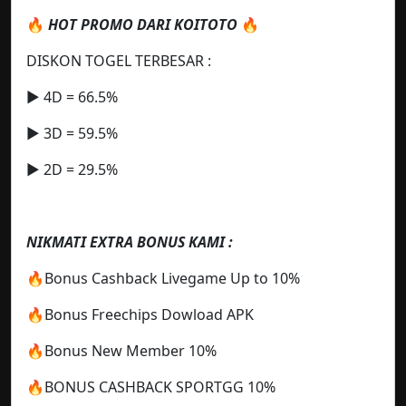
🔥
HOT PROMO DARI KOITOTO
🔥
DISKON TOGEL TERBESAR :
▶️ 4D = 66.5%
▶️ 3D = 59.5%
▶️ 2D = 29.5%
NIKMATI EXTRA BONUS KAMI :
🔥Bonus Cashback Livegame Up to 10%
🔥Bonus Freechips Dowload APK
🔥Bonus New Member 10%
🔥BONUS CASHBACK SPORTGG 10%