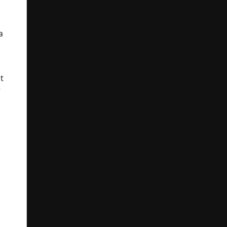
a
t
r