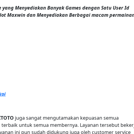
e yang Menyediakan Banyak Games dengan Satu User Id
 , Slot Maxwin dan Menyediakan Berbagai macam permaina
koi
ITOTO
juga sangat mengutamakan kepuasan semua
erbaik untuk semua membernya. Layanan tersebut beker
ayanan ini pun sudah didukung juga oleh customer service