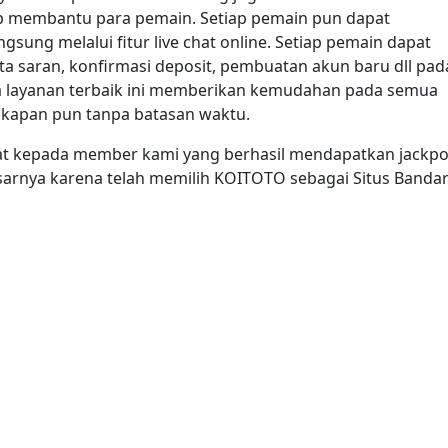
p membantu para pemain. Setiap pemain pun dapat
sung melalui fitur live chat online. Setiap pemain dapat
 saran, konfirmasi deposit, pembuatan akun baru dll pad
nya layanan terbaik ini memberikan kemudahan pada semua
kapan pun tanpa batasan waktu.
t kepada member kami yang berhasil mendapatkan jackpo
sarnya karena telah memilih KOITOTO sebagai Situs Banda