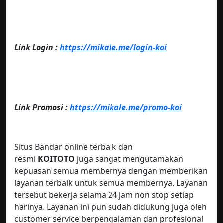
Link Login :
https://mikale.me/login-koi
Link Promosi :
https://mikale.me/promo-koi
Situs Bandar online terbaik dan
resmi
KOITOTO
juga sangat mengutamakan
kepuasan semua membernya dengan memberikan
layanan terbaik untuk semua membernya. Layanan
tersebut bekerja selama 24 jam non stop setiap
harinya. Layanan ini pun sudah didukung juga oleh
customer service berpengalaman dan profesional