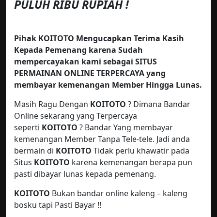
PULUH RIBU RUPIAH !
Pihak KOITOTO Mengucapkan Terima Kasih
Kepada Pemenang karena Sudah
mempercayakan kami sebagai SITUS
PERMAINAN ONLINE TERPERCAYA yang
membayar kemenangan Member Hingga Lunas.
Masih Ragu Dengan
KOITOTO
? Dimana Bandar
Online sekarang yang Terpercaya
seperti
KOITOTO
? Bandar Yang membayar
kemenangan Member Tanpa Tele-tele. Jadi anda
bermain di
KOITOTO
Tidak perlu khawatir pada
Situs
KOITOTO
karena kemenangan berapa pun
pasti dibayar lunas kepada pemenang.
KOITOTO
Bukan bandar online kaleng – kaleng
bosku tapi Pasti Bayar !!