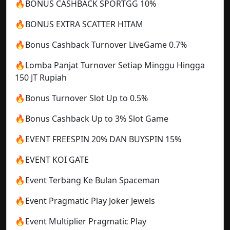
🔥BONUS CASHBACK SPORTGG 10%
🔥BONUS EXTRA SCATTER HITAM
🔥Bonus Cashback Turnover LiveGame 0.7%
🔥Lomba Panjat Turnover Setiap Minggu Hingga
150 JT Rupiah
🔥Bonus Turnover Slot Up to 0.5%
🔥Bonus Cashback Up to 3% Slot Game
🔥EVENT FREESPIN 20% DAN BUYSPIN 15%
🔥EVENT KOI GATE
🔥Event Terbang Ke Bulan Spaceman
🔥Event Pragmatic Play Joker Jewels
🔥Event Multiplier Pragmatic Play