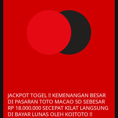
JACKPOT TOGEL !! KEMENANGAN BESAR
DI PASARAN TOTO MACAO 5D SEBESAR
RP 18.000.000 SECEPAT KILAT LANGSUNG
DI BAYAR LUNAS OLEH KOITOTO !!