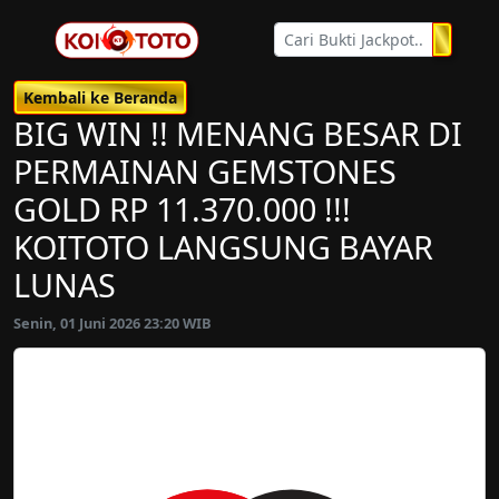
Kembali ke Beranda
BIG WIN !! MENANG BESAR DI
PERMAINAN GEMSTONES
GOLD RP 11.370.000 !!!
KOITOTO LANGSUNG BAYAR
LUNAS
Senin, 01 Juni 2026 23:20 WIB