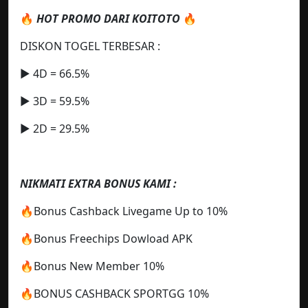
🔥
HOT PROMO DARI KOITOTO
🔥
DISKON TOGEL TERBESAR :
▶️ 4D = 66.5%
▶️ 3D = 59.5%
▶️ 2D = 29.5%
NIKMATI EXTRA BONUS KAMI :
🔥Bonus Cashback Livegame Up to 10%
🔥Bonus Freechips Dowload APK
🔥Bonus New Member 10%
🔥BONUS CASHBACK SPORTGG 10%