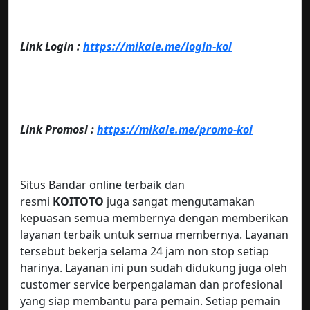
Link Login :
https://mikale.me/login-koi
Link Promosi :
https://mikale.me/promo-koi
Situs Bandar online terbaik dan
resmi
KOITOTO
juga sangat mengutamakan
kepuasan semua membernya dengan memberikan
layanan terbaik untuk semua membernya. Layanan
tersebut bekerja selama 24 jam non stop setiap
harinya. Layanan ini pun sudah didukung juga oleh
customer service berpengalaman dan profesional
yang siap membantu para pemain. Setiap pemain