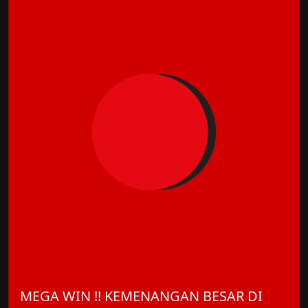
MEGA WIN !! KEMENANGAN BESAR DI