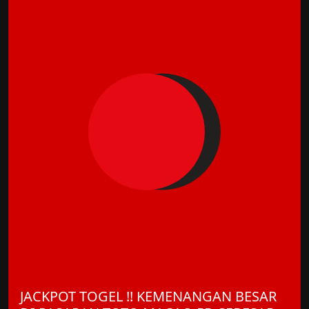
JACKPOT TOGEL !! KEMENANGAN BESAR