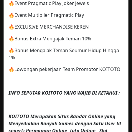
🔥Event Pragmatic Play Joker Jewels
🔥Event Multiplier Pragmatic Play
🔥EXCLUSIVE MERCHANDISE KEREN
🔥Bonus Extra Mengajak Teman 10%
🔥Bonus Mengajak Teman Seumur Hidup Hingga
1%
🔥Lowongan pekerjaan Team Promotor KOITOTO
INFO SEPUTAR KOITOTO YANG WAJIB DI KETAHUI :
KOITOTO Merupakan Situs Bandar Online yang
Menyediakan Banyak Games dengan Satu User Id
seperti Permainan Online ,Toto Online , Slot