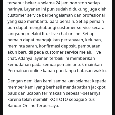
tersebut bekerja selama 24 jam non stop setiap
harinya. Layanan ini pun sudah didukung juga oleh
customer service berpengalaman dan profesional
yang siap membantu para pemain. Setiap pemain
pun dapat menghubungi customer service secara
langsung melalui fitur live chat online. Setiap
pemain dapat mengajukan pertanyaan, keluhan,
meminta saran, konfirmasi deposit, pembuatan
akun baru dll pada customer service melalui live
chat. Adanya layanan terbaik ini memberikan
kemudahan pada semua pemain untuk mainkan
Permainan online kapan pun tanpa batasan waktu.
Dengan demikian kami sampaikan selamat kepada
member kami yang berhasil mendapatkan jackpot
paus dan ucapan terimakasih sebesar-besarnya
karena telah memilih KOITOTO sebagai Situs
Bandar Online Terpercaya.