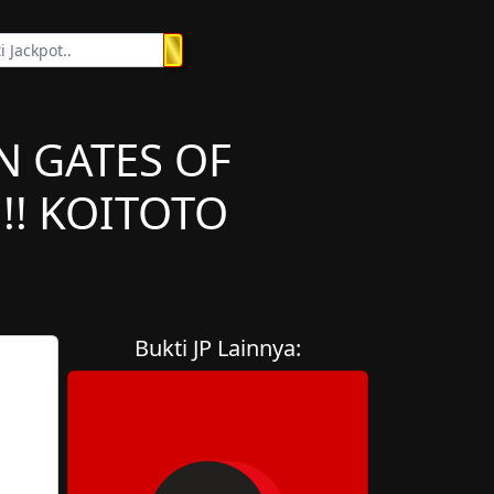
N GATES OF
!! KOITOTO
Bukti JP Lainnya: