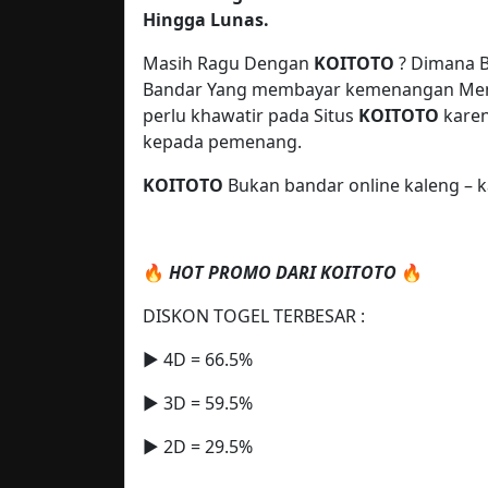
Hingga Lunas.
Masih Ragu Dengan
KOITOTO
? Dimana B
Bandar Yang membayar kemenangan Membe
perlu khawatir pada Situs
KOITOTO
karen
kepada pemenang.
KOITOTO
Bukan bandar online kaleng – ka
🔥
HOT PROMO DARI KOITOTO
🔥
DISKON TOGEL TERBESAR :
▶️ 4D = 66.5%
▶️ 3D = 59.5%
▶️ 2D = 29.5%