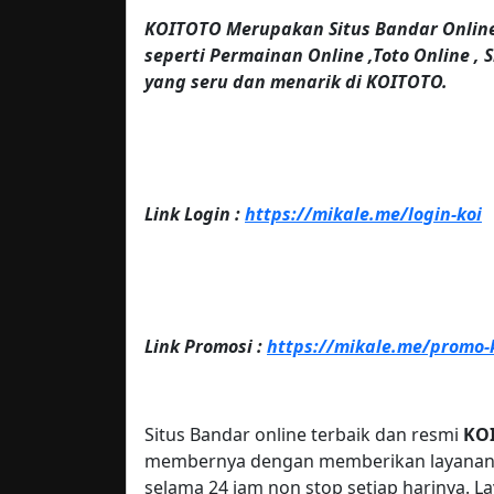
KOITOTO Merupakan Situs Bandar Onlin
seperti Permainan Online ,Toto Online
yang seru dan menarik di KOITOTO.
Link Login :
https://mikale.me/login-koi
Link Promosi :
https://mikale.me/promo-
Situs Bandar online terbaik dan resmi
KO
membernya dengan memberikan layanan t
selama 24 jam non stop setiap harinya. L