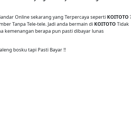
andar Online sekarang yang Terpercaya seperti
KOITOTO
r Tanpa Tele-tele. Jadi anda bermain di
KOITOTO
Tidak
a kemenangan berapa pun pasti dibayar lunas
leng bosku tapi Pasti Bayar !!