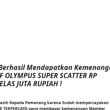
 Berhasil Mendapatkan Kemenang
F OLYMPUS SUPER SCATTER RP
ELAS JUTA RUPIAH !
Kasih Kepada Pemenang karena Sudah mempercayakan
NE TERPERCAYA yang membayar kemenangan Member