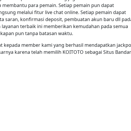
p membantu para pemain. Setiap pemain pun dapat
sung melalui fitur live chat online. Setiap pemain dapat
 saran, konfirmasi deposit, pembuatan akun baru dll pad
nya layanan terbaik ini memberikan kemudahan pada semua
kapan pun tanpa batasan waktu.
t kepada member kami yang berhasil mendapatkan jackpo
sarnya karena telah memilih KOITOTO sebagai Situs Banda