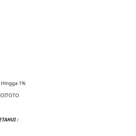
 Hingga 1%
KOITOTO
ETAHUI :