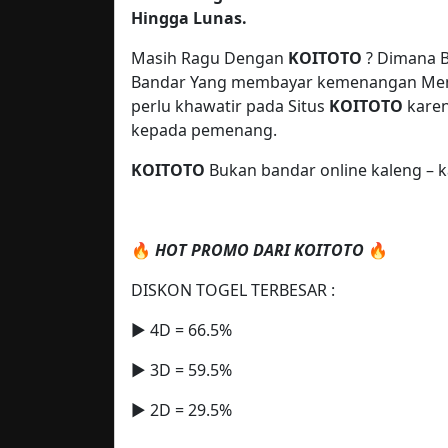
Hingga Lunas.
Masih Ragu Dengan
KOITOTO
? Dimana B
Bandar Yang membayar kemenangan Membe
perlu khawatir pada Situs
KOITOTO
karen
kepada pemenang.
KOITOTO
Bukan bandar online kaleng – ka
🔥
HOT PROMO DARI KOITOTO
🔥
DISKON TOGEL TERBESAR :
▶️ 4D = 66.5%
▶️ 3D = 59.5%
▶️ 2D = 29.5%