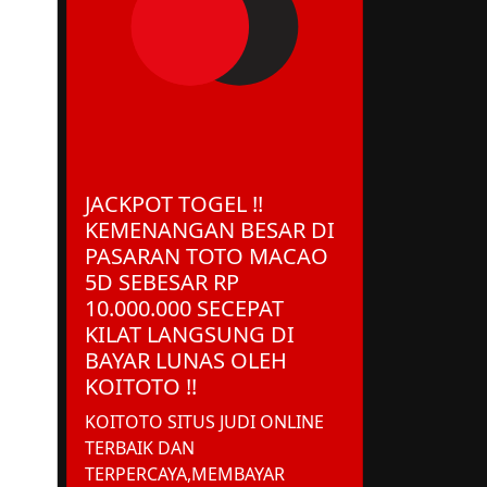
JACKPOT TOGEL !!
KEMENANGAN BESAR DI
PASARAN TOTO MACAO
5D SEBESAR RP
10.000.000 SECEPAT
KILAT LANGSUNG DI
BAYAR LUNAS OLEH
KOITOTO !!
KOITOTO SITUS JUDI ONLINE
TERBAIK DAN
TERPERCAYA,MEMBAYAR