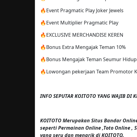
🔥Event Pragmatic Play Joker Jewels
🔥Event Multiplier Pragmatic Play
🔥EXCLUSIVE MERCHANDISE KEREN
🔥Bonus Extra Mengajak Teman 10%
🔥Bonus Mengajak Teman Seumur Hidup
🔥Lowongan pekerjaan Team Promotor 
INFO SEPUTAR KOITOTO YANG WAJIB DI K
KOITOTO Merupakan Situs Bandar Onlin
seperti Permainan Online ,Toto Online
yang seru dan menarik di KOITOTO.