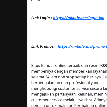
Link Login :
https://mikale.me/login-koi
Link Promosi :
https://mikale.me/promo-
Situs Bandar online terbaik dan resmi
KO
membernya dengan memberikan layanan t
selama 24 jam non stop setiap harinya. L
berpengalaman dan profesional yang sia
menghubungi customer service secara lang
mengajukan pertanyaan, keluhan, meminta
customer service melalui live chat. Ada
pemain untuk mainkan Permainan online 