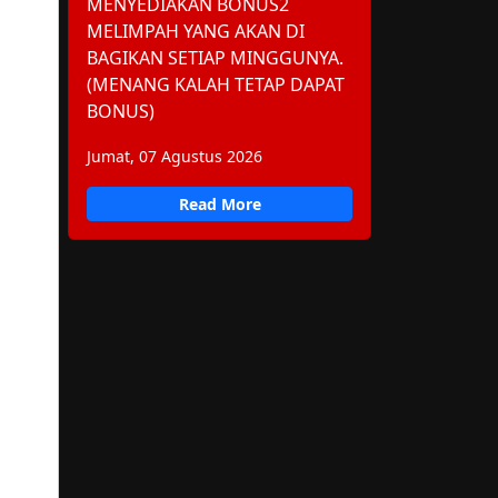
MENYEDIAKAN BONUS2
MELIMPAH YANG AKAN DI
BAGIKAN SETIAP MINGGUNYA.
(MENANG KALAH TETAP DAPAT
BONUS)
Jumat, 07 Agustus 2026
Read More