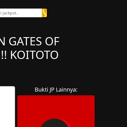
N GATES OF
!! KOITOTO
Bukti JP Lainnya: