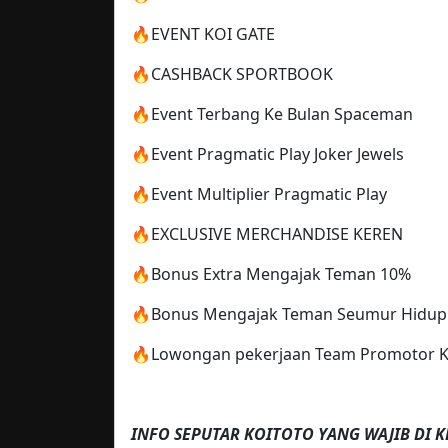
🔥EVENT KOI GATE
🔥
CASHBACK SPORTBOOK
🔥Event Terbang Ke Bulan Spaceman
🔥Event Pragmatic Play Joker Jewels
🔥Event Multiplier Pragmatic Play
🔥EXCLUSIVE MERCHANDISE KEREN
🔥Bonus Extra Mengajak Teman 10%
🔥Bonus Mengajak Teman Seumur Hidup
🔥Lowongan pekerjaan Team Promotor 
INFO SEPUTAR KOITOTO YANG WAJIB DI K