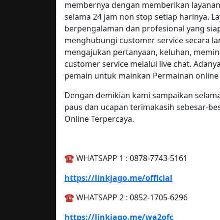
membernya dengan memberikan layanan t
selama 24 jam non stop setiap harinya. L
berpengalaman dan profesional yang sia
menghubungi customer service secara lang
mengajukan pertanyaan, keluhan, meminta
customer service melalui live chat. Ada
pemain untuk mainkan Permainan online 
Dengan demikian kami sampaikan selama
paus dan ucapan terimakasih sebesar-be
Online Terpercaya.
☎️ WHATSAPP 1 : 0878-7743-5161
https://linkjago.me/official
☎️ WHATSAPP 2 : 0852-1705-6296
https://linkjago.me/wa2ofc