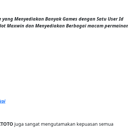
e yang Menyediakan Banyak Games dengan Satu User Id
 , Slot Maxwin dan Menyediakan Berbagai macam permaina
koi
ITOTO
juga sangat mengutamakan kepuasan semua