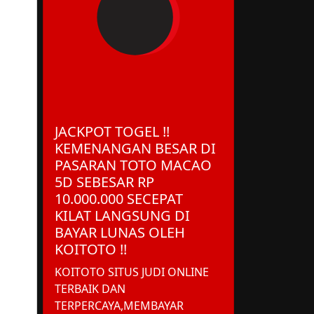
JACKPOT TOGEL !!
KEMENANGAN BESAR DI
PASARAN TOTO MACAO
5D SEBESAR RP
10.000.000 SECEPAT
KILAT LANGSUNG DI
BAYAR LUNAS OLEH
KOITOTO !!
KOITOTO SITUS JUDI ONLINE
TERBAIK DAN
TERPERCAYA,MEMBAYAR