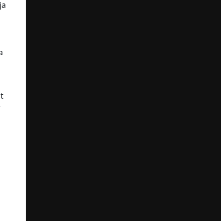
ja
a
t
r