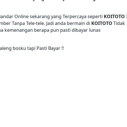
andar Online sekarang yang Terpercaya seperti
KOITOTO
r Tanpa Tele-tele. Jadi anda bermain di
KOITOTO
Tidak
a kemenangan berapa pun pasti dibayar lunas
leng bosku tapi Pasti Bayar !!