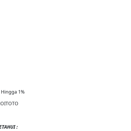
 Hingga 1%
KOITOTO
ETAHUI :