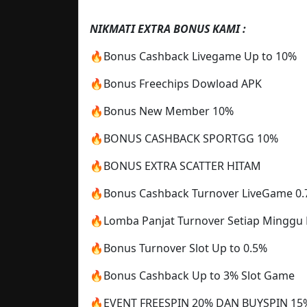
NIKMATI EXTRA BONUS KAMI :
🔥Bonus Cashback Livegame Up to 10%
🔥Bonus Freechips Dowload APK
🔥Bonus New Member 10%
🔥BONUS CASHBACK SPORTGG 10%
🔥BONUS EXTRA SCATTER HITAM
🔥Bonus Cashback Turnover LiveGame 0
🔥Lomba Panjat Turnover Setiap Minggu 
🔥Bonus Turnover Slot Up to 0.5%
🔥Bonus Cashback Up to 3% Slot Game
🔥EVENT FREESPIN 20% DAN BUYSPIN 15