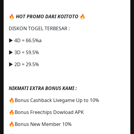
🔥
HOT PROMO DARI KOITOTO
🔥
DISKON TOGEL TERBESAR :
▶️ 4D = 66.5%a
▶️ 3D = 59.5%
▶️ 2D = 29.5%
NIKMATI EXTRA BONUS KAMI :
🔥Bonus Cashback Livegame Up to 10%
🔥Bonus Freechips Dowload APK
🔥Bonus New Member 10%