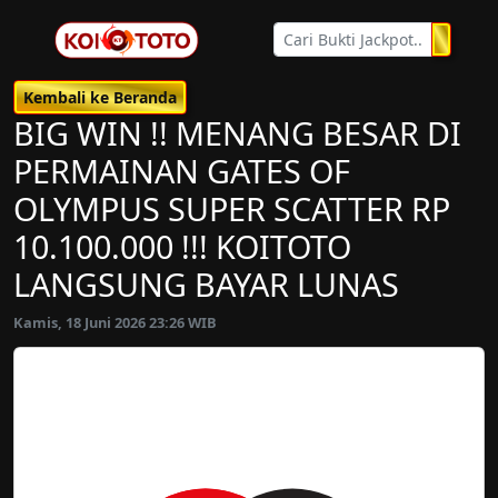
Kembali ke Beranda
BIG WIN !! MENANG BESAR DI
PERMAINAN GATES OF
OLYMPUS SUPER SCATTER RP
10.100.000 !!! KOITOTO
LANGSUNG BAYAR LUNAS
Kamis, 18 Juni 2026 23:26 WIB