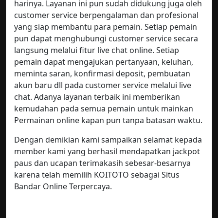
harinya. Layanan ini pun sudah didukung juga oleh
customer service berpengalaman dan profesional
yang siap membantu para pemain. Setiap pemain
pun dapat menghubungi customer service secara
langsung melalui fitur live chat online. Setiap
pemain dapat mengajukan pertanyaan, keluhan,
meminta saran, konfirmasi deposit, pembuatan
akun baru dll pada customer service melalui live
chat. Adanya layanan terbaik ini memberikan
kemudahan pada semua pemain untuk mainkan
Permainan online kapan pun tanpa batasan waktu.
Dengan demikian kami sampaikan selamat kepada
member kami yang berhasil mendapatkan jackpot
paus dan ucapan terimakasih sebesar-besarnya
karena telah memilih KOITOTO sebagai Situs
Bandar Online Terpercaya.