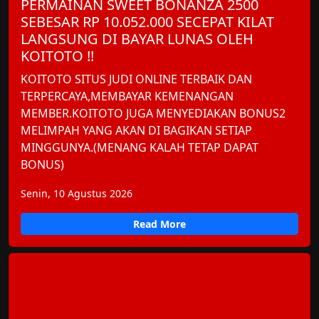
PERMAINAN SWEET BONANZA 2500
SEBESAR RP 10.052.000 SECEPAT KILAT
LANGSUNG DI BAYAR LUNAS OLEH
KOITOTO !!
KOITOTO SITUS JUDI ONLINE TERBAIK DAN
TERPERCAYA,MEMBAYAR KEMENANGAN
MEMBER.KOITOTO JUGA MENYEDIAKAN BONUS2
MELIMPAH YANG AKAN DI BAGIKAN SETIAP
MINGGUNYA.(MENANG KALAH TETAP DAPAT
BONUS)
Senin, 10 Agustus 2026
Read More