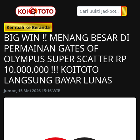
Kembali ke Beranda
BIG WIN !! MENANG BESAR DI
PERMAINAN GATES OF
OLYMPUS SUPER SCATTER RP
10.000.000 !!! KOITOTO
LANGSUNG BAYAR LUNAS
Jumat, 15 Mei 2026 15:16 WIB