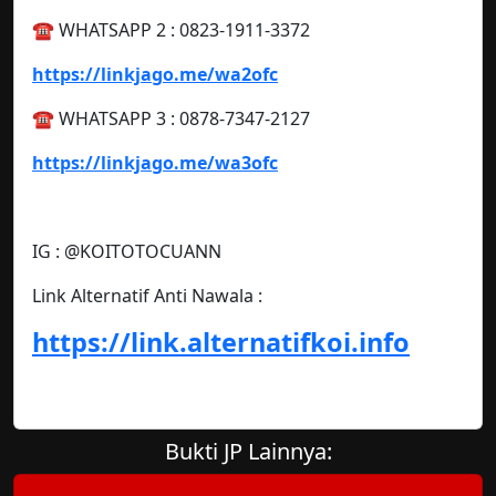
☎️ WHATSAPP 2 : 0823-1911-3372
https://linkjago.me/wa2ofc
☎️ WHATSAPP 3 : 0878-7347-2127
https://linkjago.me/wa3ofc
IG : @KOITOTOCUANN
Link Alternatif Anti Nawala :
https://link.alternatifkoi.info
Bukti JP Lainnya: