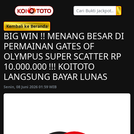
Kembali ke Beranda
BIG WIN !! MENANG BESAR DI
PERMAINAN GATES OF
OLYMPUS SUPER SCATTER RP
10.000.000 !!! KOITOTO
LANGSUNG BAYAR LUNAS
Senin, 08 Juni 2026 01:59 WIB