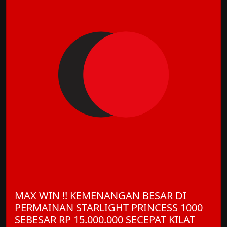
MAX WIN !! KEMENANGAN BESAR DI
PERMAINAN STARLIGHT PRINCESS 1000
SEBESAR RP 15.000.000 SECEPAT KILAT