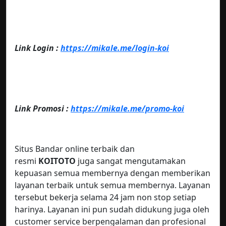
Link Login :
https://mikale.me/login-koi
Link Promosi :
https://mikale.me/promo-koi
Situs Bandar online terbaik dan
resmi
KOITOTO
juga sangat mengutamakan
kepuasan semua membernya dengan memberikan
layanan terbaik untuk semua membernya. Layanan
tersebut bekerja selama 24 jam non stop setiap
harinya. Layanan ini pun sudah didukung juga oleh
customer service berpengalaman dan profesional