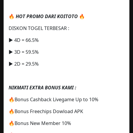
🔥
HOT PROMO DARI KOITOTO
🔥
DISKON TOGEL TERBESAR :
▶️ 4D = 66.5%
▶️ 3D = 59.5%
▶️ 2D = 29.5%
NIKMATI EXTRA BONUS KAMI :
🔥Bonus Cashback Livegame Up to 10%
🔥Bonus Freechips Dowload APK
🔥Bonus New Member 10%