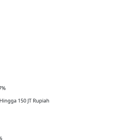
.7%
Hingga 150 JT Rupiah
%