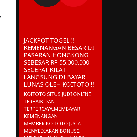
?
JACKPOT TOGEL !!
KEMENANGAN BESAR DI
PASARAN HONGKONG
SEBESAR RP 55.000.000
SECEPAT KILAT
LANGSUNG DI BAYAR
LUNAS OLEH KOITOTO !!
KOITOTO SITUS JUDI ONLINE
TERBAIK DAN
TERPERCAYA,MEMBAYAR
KEMENANGAN
MEMBER.KOITOTO JUGA
MENYEDIAKAN BONUS2