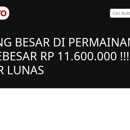
NG BESAR DI PERMAINA
BESAR RP 11.600.000 !!
R LUNAS