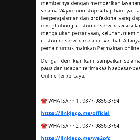
membernya dengan memberikan layanan t
selama 24 jam non stop setiap harinya. L
berpengalaman dan profesional yang sia
menghubungi customer service secara lang
mengajukan pertanyaan, keluhan, meminta
customer service melalui live chat. Ada
pemain untuk mainkan Permainan online 
Dengan demikian kami sampaikan selama
paus dan ucapan terimakasih sebesar-be
Online Terpercaya.
☎️ WHATSAPP 1 : 0877-9856-3794
https://linkjago.me/official
☎️ WHATSAPP 2 : 0877-9856-3764
https://linkjago.me/wa2ofc