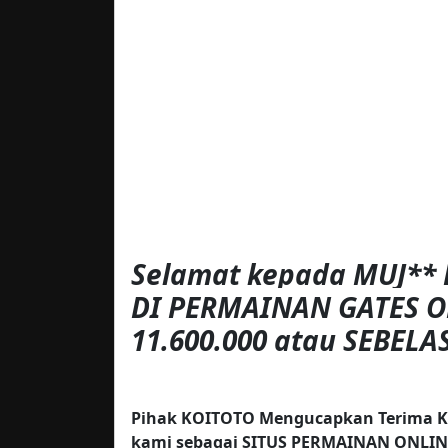
Selamat kepada MUJ**
DI PERMAINAN GATES O
11.600.000 atau SEBELA
Pihak KOITOTO Mengucapkan Terima 
kami sebagai SITUS PERMAINAN ONLI