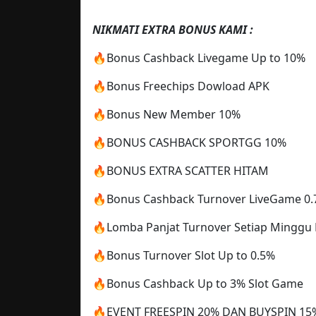
NIKMATI EXTRA BONUS KAMI :
🔥Bonus Cashback Livegame Up to 10%
🔥Bonus Freechips Dowload APK
🔥Bonus New Member 10%
🔥BONUS CASHBACK SPORTGG 10%
🔥BONUS EXTRA SCATTER HITAM
🔥Bonus Cashback Turnover LiveGame 0
🔥Lomba Panjat Turnover Setiap Minggu 
🔥Bonus Turnover Slot Up to 0.5%
🔥Bonus Cashback Up to 3% Slot Game
🔥EVENT FREESPIN 20% DAN BUYSPIN 15