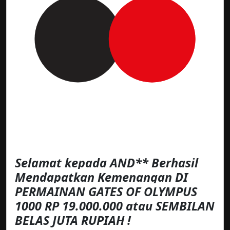
Selamat kepada AND** Berhasil
Mendapatkan Kemenangan DI
PERMAINAN GATES OF OLYMPUS
1000 RP 19.000.000 atau SEMBILAN
BELAS JUTA RUPIAH !