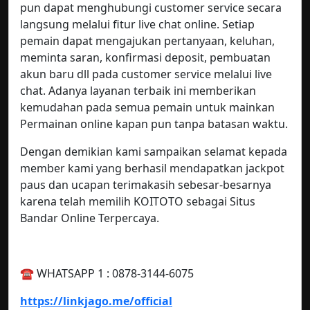
pun dapat menghubungi customer service secara
langsung melalui fitur live chat online. Setiap
pemain dapat mengajukan pertanyaan, keluhan,
meminta saran, konfirmasi deposit, pembuatan
akun baru dll pada customer service melalui live
chat. Adanya layanan terbaik ini memberikan
kemudahan pada semua pemain untuk mainkan
Permainan online kapan pun tanpa batasan waktu.
Dengan demikian kami sampaikan selamat kepada
member kami yang berhasil mendapatkan jackpot
paus dan ucapan terimakasih sebesar-besarnya
karena telah memilih KOITOTO sebagai Situs
Bandar Online Terpercaya.
☎️ WHATSAPP 1 : 0878-3144-6075
https://linkjago.me/official