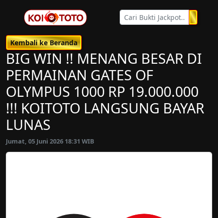
Kembali ke Beranda
BIG WIN !! MENANG BESAR DI
PERMAINAN GATES OF
OLYMPUS 1000 RP 19.000.000
!!! KOITOTO LANGSUNG BAYAR
LUNAS
Jumat, 05 Juni 2026 18:31 WIB