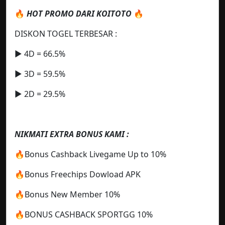
🔥
HOT PROMO DARI KOITOTO
🔥
DISKON TOGEL TERBESAR :
▶️ 4D = 66.5%
▶️ 3D = 59.5%
▶️ 2D = 29.5%
NIKMATI EXTRA BONUS KAMI :
🔥Bonus Cashback Livegame Up to 10%
🔥Bonus Freechips Dowload APK
🔥Bonus New Member 10%
🔥BONUS CASHBACK SPORTGG 10%