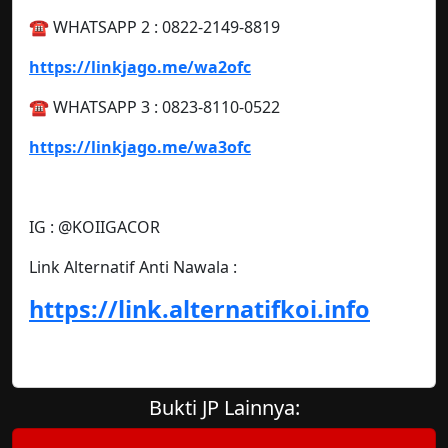
☎️ WHATSAPP 2 : 0822-2149-8819
https://linkjago.me/wa2ofc
☎️ WHATSAPP 3 : 0823-8110-0522
https://linkjago.me/wa3ofc
IG : @KOIIGACOR
Link Alternatif Anti Nawala :
https://link.alternatifkoi.info
Bukti JP Lainnya: