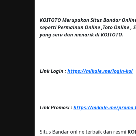
KOITOTO Merupakan Situs Bandar Onlin
seperti Permainan Online ,Toto Online
yang seru dan menarik di KOITOTO.
Link Login :
https://mikale.me/login-koi
Link Promosi :
https://mikale.me/promo-
Situs Bandar online terbaik dan resmi
KO