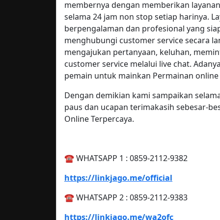
membernya dengan memberikan layanan t
selama 24 jam non stop setiap harinya. L
berpengalaman dan profesional yang sia
menghubungi customer service secara lang
mengajukan pertanyaan, keluhan, meminta
customer service melalui live chat. Ada
pemain untuk mainkan Permainan online 
Dengan demikian kami sampaikan selama
paus dan ucapan terimakasih sebesar-be
Online Terpercaya.
☎️ WHATSAPP 1 : 0859-2112-9382
https://linkjago.me/official
☎️ WHATSAPP 2 : 0859-2112-9383
https://linkjago.me/wa2ofc