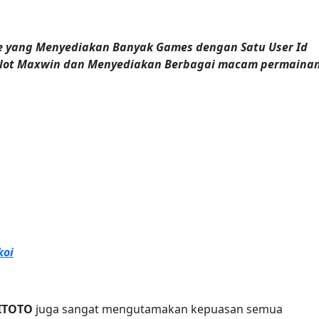
e yang Menyediakan Banyak Games dengan Satu User Id
 , Slot Maxwin dan Menyediakan Berbagai macam permaina
koi
ITOTO
juga sangat mengutamakan kepuasan semua