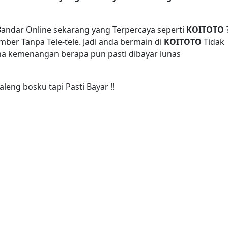
andar Online sekarang yang Terpercaya seperti
KOITOTO
r Tanpa Tele-tele. Jadi anda bermain di
KOITOTO
Tidak
a kemenangan berapa pun pasti dibayar lunas
leng bosku tapi Pasti Bayar !!