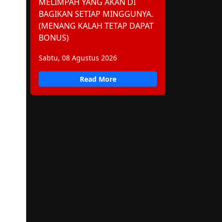
MELIMPAH YANG AKAN DI
BAGIKAN SETIAP MINGGUNYA.
(MENANG KALAH TETAP DAPAT
BONUS)
Sabtu, 08 Agustus 2026
Read More