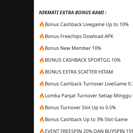
NIKMATI EXTRA BONUS KAMI :
🔥Bonus Cashback Livegame Up to 10%
🔥Bonus Freechips Dowload APK
🔥Bonus New Member 10%
🔥BONUS CASHBACK SPORTGG 10%
🔥BONUS EXTRA SCATTER HITAM
🔥Bonus Cashback Turnover LiveGame 0
🔥Lomba Panjat Turnover Setiap Minggu 
🔥Bonus Turnover Slot Up to 0.5%
🔥Bonus Cashback Up to 3% Slot Game
🔥EVENT FREESPIN 20% DAN BUYSPIN 15