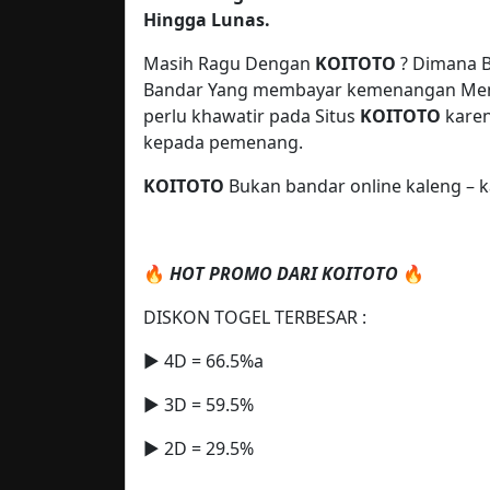
Hingga Lunas.
Masih Ragu Dengan
KOITOTO
? Dimana B
Bandar Yang membayar kemenangan Membe
perlu khawatir pada Situs
KOITOTO
karen
kepada pemenang.
KOITOTO
Bukan bandar online kaleng – ka
🔥
HOT PROMO DARI KOITOTO
🔥
DISKON TOGEL TERBESAR :
▶️ 4D = 66.5%a
▶️ 3D = 59.5%
▶️ 2D = 29.5%