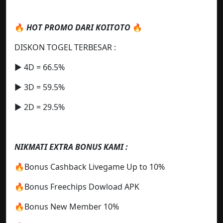
🔥
HOT PROMO DARI KOITOTO
🔥
DISKON TOGEL TERBESAR :
▶️ 4D = 66.5%
▶️ 3D = 59.5%
▶️ 2D = 29.5%
NIKMATI EXTRA BONUS KAMI :
🔥Bonus Cashback Livegame Up to 10%
🔥Bonus Freechips Dowload APK
🔥Bonus New Member 10%