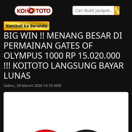
Kembali ke Beranda
BIG WIN !! MENANG BESAR DI
PERMAINAN GATES OF
OLYMPUS 1000 RP 15.020.000
!!! KOITOTO LANGSUNG BAYAR
LUNAS
Sabtu, 28 Maret 2026 14:10 WIB