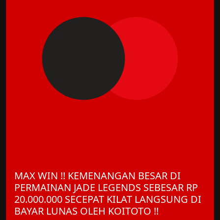
MAX WIN !! KEMENANGAN BESAR DI
PERMAINAN JADE LEGENDS SEBESAR RP
20.000.000 SECEPAT KILAT LANGSUNG DI
BAYAR LUNAS OLEH KOITOTO !!