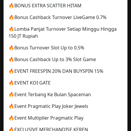
🔥BONUS EXTRA SCATTER HITAM
🔥Bonus Cashback Turnover LiveGame 0.7%
🔥Lomba Panjat Turnover Setiap Minggu Hingga
150 JT Rupiah
🔥Bonus Turnover Slot Up to 0.5%
🔥Bonus Cashback Up to 3% Slot Game
🔥EVENT FREESPIN 20% DAN BUYSPIN 15%
🔥EVENT KOI GATE
🔥Event Terbang Ke Bulan Spaceman
🔥Event Pragmatic Play Joker Jewels
🔥Event Multiplier Pragmatic Play
🔥EXCLUSIVE MERCHANDISE KEREN