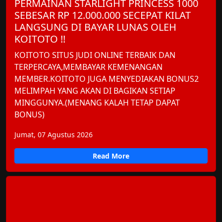
PERMAINAN STARLIGHT PRINCESS 1000
SEBESAR RP 12.000.000 SECEPAT KILAT
LANGSUNG DI BAYAR LUNAS OLEH
KOITOTO !!
KOITOTO SITUS JUDI ONLINE TERBAIK DAN
TERPERCAYA,MEMBAYAR KEMENANGAN
MEMBER.KOITOTO JUGA MENYEDIAKAN BONUS2
MELIMPAH YANG AKAN DI BAGIKAN SETIAP
MINGGUNYA.(MENANG KALAH TETAP DAPAT
BONUS)
Jumat, 07 Agustus 2026
Read More