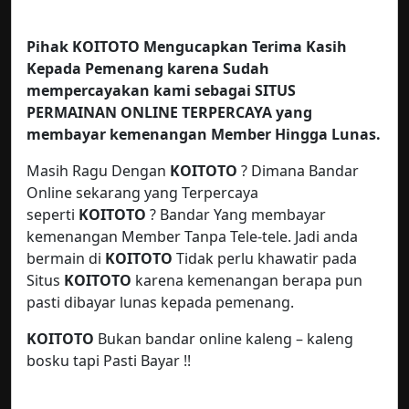
Pihak KOITOTO Mengucapkan Terima Kasih
Kepada Pemenang karena Sudah
mempercayakan kami sebagai SITUS
PERMAINAN ONLINE TERPERCAYA yang
membayar kemenangan Member Hingga Lunas.
Masih Ragu Dengan
KOITOTO
? Dimana Bandar
Online sekarang yang Terpercaya
seperti
KOITOTO
? Bandar Yang membayar
kemenangan Member Tanpa Tele-tele. Jadi anda
bermain di
KOITOTO
Tidak perlu khawatir pada
Situs
KOITOTO
karena kemenangan berapa pun
pasti dibayar lunas kepada pemenang.
KOITOTO
Bukan bandar online kaleng – kaleng
bosku tapi Pasti Bayar !!