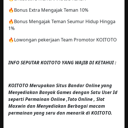
🔥Bonus Extra Mengajak Teman 10%
🔥Bonus Mengajak Teman Seumur Hidup Hingga
1%
🔥Lowongan pekerjaan Team Promotor KOITOTO
INFO SEPUTAR KOITOTO YANG WAJIB DI KETAHUI :
KOITOTO Merupakan Situs Bandar Online yang
Menyediakan Banyak Games dengan Satu User Id
seperti Permainan Online ,Toto Online , Slot
Maxwin dan Menyediakan Berbagai macam
permainan yang seru dan menarik di KOITOTO.