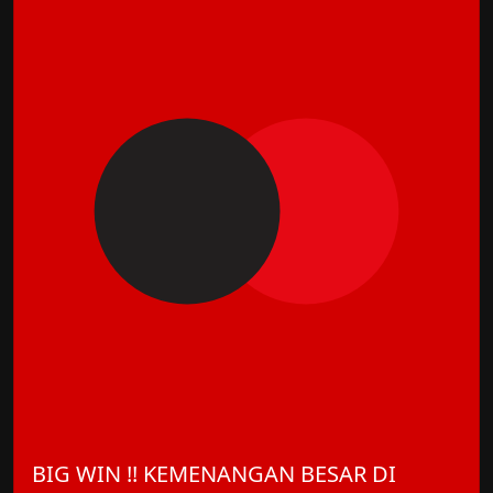
BIG WIN !! KEMENANGAN BESAR DI