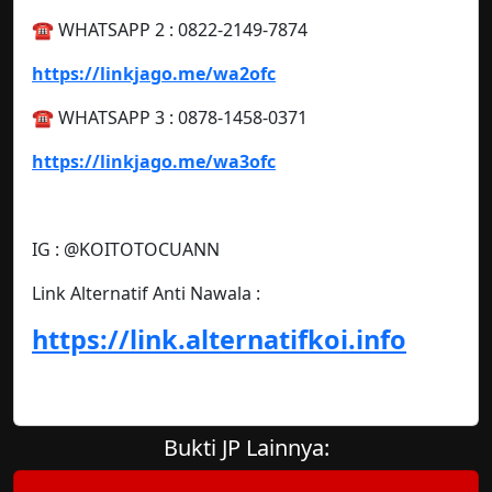
☎️ WHATSAPP 2 : 0822-2149-7874
https://linkjago.me/wa2ofc
☎️ WHATSAPP 3 : 0878-1458-0371
https://linkjago.me/wa3ofc
IG : @KOITOTOCUANN
Link Alternatif Anti Nawala :
https://link.alternatifkoi.info
Bukti JP Lainnya: