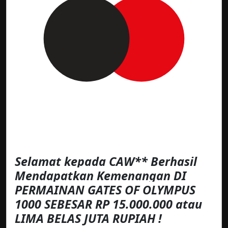
Selamat kepada CAW** Berhasil
Mendapatkan Kemenangan DI
PERMAINAN GATES OF OLYMPUS
1000 SEBESAR RP 15.000.000 atau
LIMA BELAS JUTA RUPIAH !