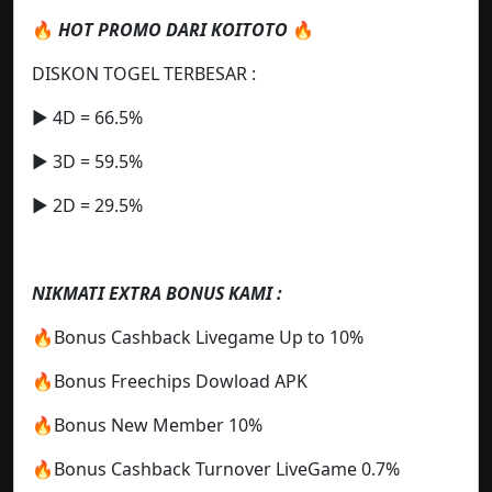
🔥
HOT PROMO DARI KOITOTO
🔥
DISKON TOGEL TERBESAR :
▶️ 4D = 66.5%
▶️ 3D = 59.5%
▶️ 2D = 29.5%
NIKMATI EXTRA BONUS KAMI :
🔥Bonus Cashback Livegame Up to 10%
🔥Bonus Freechips Dowload APK
🔥Bonus New Member 10%
🔥Bonus Cashback Turnover LiveGame 0.7%