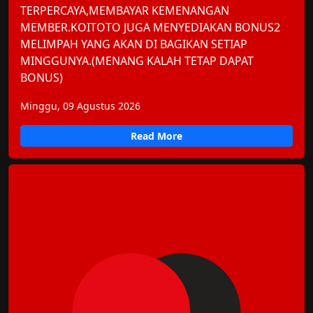
TERPERCAYA,MEMBAYAR KEMENANGAN
MEMBER.KOITOTO JUGA MENYEDIAKAN BONUS2
MELIMPAH YANG AKAN DI BAGIKAN SETIAP
MINGGUNYA.(MENANG KALAH TETAP DAPAT
BONUS)
Minggu, 09 Agustus 2026
Read More