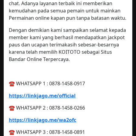
chat. Adanya layanan terbaik ini memberikan
kemudahan pada semua pemain untuk mainkan
Permainan online kapan pun tanpa batasan waktu.
Dengan demikian kami sampaikan selamat kepada
member kami yang berhasil mendapatkan jackpot
paus dan ucapan terimakasih sebesar-besarnya
karena telah memilih KOITOTO sebagai Situs
Bandar Online Terpercaya.
☎️ WHATSAPP 1 : 0878-1458-0917
https://linkjago.me/official
☎️ WHATSAPP 2 : 0878-1458-0266
https://linkjago.me/wa2ofc
☎️ WHATSAPP 3 : 0878-1458-0891