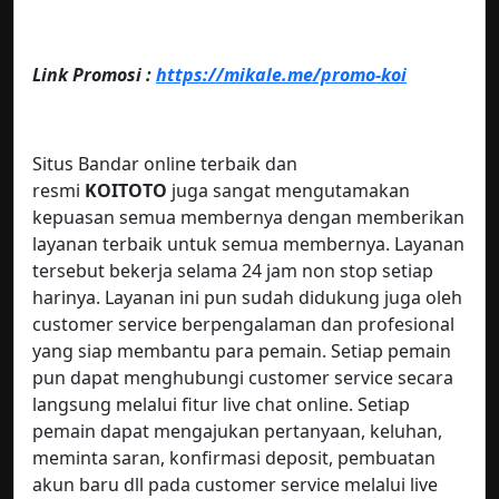
Link Promosi :
https://mikale.me/promo-koi
Situs Bandar online terbaik dan
resmi
KOITOTO
juga sangat mengutamakan
kepuasan semua membernya dengan memberikan
layanan terbaik untuk semua membernya. Layanan
tersebut bekerja selama 24 jam non stop setiap
harinya. Layanan ini pun sudah didukung juga oleh
customer service berpengalaman dan profesional
yang siap membantu para pemain. Setiap pemain
pun dapat menghubungi customer service secara
langsung melalui fitur live chat online. Setiap
pemain dapat mengajukan pertanyaan, keluhan,
meminta saran, konfirmasi deposit, pembuatan
akun baru dll pada customer service melalui live