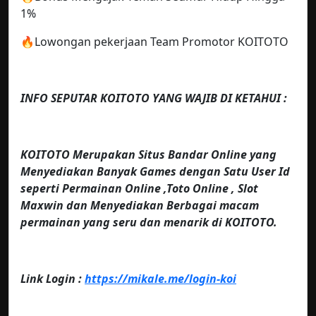
1%
🔥Lowongan pekerjaan Team Promotor KOITOTO
INFO SEPUTAR KOITOTO YANG WAJIB DI KETAHUI :
KOITOTO Merupakan Situs Bandar Online yang
Menyediakan Banyak Games dengan Satu User Id
seperti Permainan Online ,Toto Online , Slot
Maxwin dan Menyediakan Berbagai macam
permainan yang seru dan menarik di KOITOTO.
Link Login :
https://mikale.me/login-koi