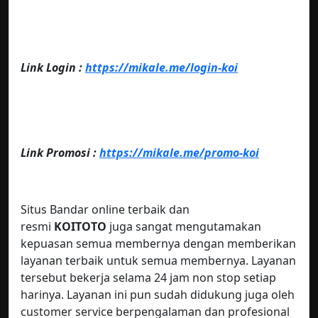
Link Login :
https://mikale.me/login-koi
Link Promosi :
https://mikale.me/promo-koi
Situs Bandar online terbaik dan
resmi
KOITOTO
juga sangat mengutamakan
kepuasan semua membernya dengan memberikan
layanan terbaik untuk semua membernya. Layanan
tersebut bekerja selama 24 jam non stop setiap
harinya. Layanan ini pun sudah didukung juga oleh
customer service berpengalaman dan profesional