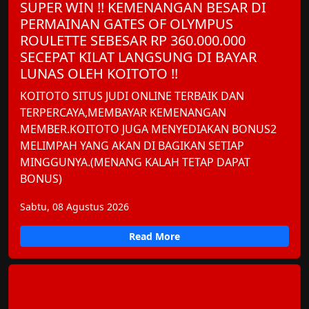
SUPER WIN !! KEMENANGAN BESAR DI
PERMAINAN GATES OF OLYMPUS
ROULETTE SEBESAR RP 360.000.000
SECEPAT KILAT LANGSUNG DI BAYAR
LUNAS OLEH KOITOTO !!
KOITOTO SITUS JUDI ONLINE TERBAIK DAN
TERPERCAYA,MEMBAYAR KEMENANGAN
MEMBER.KOITOTO JUGA MENYEDIAKAN BONUS2
MELIMPAH YANG AKAN DI BAGIKAN SETIAP
MINGGUNYA.(MENANG KALAH TETAP DAPAT
BONUS)
Sabtu, 08 Agustus 2026
Read More