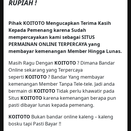
RUPIAH !
Pihak KOITOTO Mengucapkan Terima Kasih
Kepada Pemenang karena Sudah
mempercayakan kami sebagai SITUS
PERMAINAN ONLINE TERPERCAYA yang
membayar kemenangan Member Hingga Lunas.
Masih Ragu Dengan
KOITOTO
? Dimana Bandar
Online sekarang yang Terpercaya
seperti
KOITOTO
? Bandar Yang membayar
kemenangan Member Tanpa Tele-tele. Jadi anda
bermain di
KOITOTO
Tidak perlu khawatir pada
Situs
KOITOTO
karena kemenangan berapa pun
pasti dibayar lunas kepada pemenang.
KOITOTO
Bukan bandar online kaleng – kaleng
bosku tapi Pasti Bayar !!