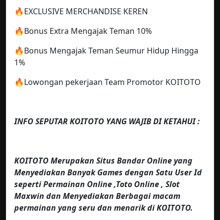
🔥EXCLUSIVE MERCHANDISE KEREN
🔥Bonus Extra Mengajak Teman 10%
🔥Bonus Mengajak Teman Seumur Hidup Hingga
1%
🔥Lowongan pekerjaan Team Promotor KOITOTO
INFO SEPUTAR KOITOTO YANG WAJIB DI KETAHUI :
KOITOTO Merupakan Situs Bandar Online yang
Menyediakan Banyak Games dengan Satu User Id
seperti Permainan Online ,Toto Online , Slot
Maxwin dan Menyediakan Berbagai macam
permainan yang seru dan menarik di KOITOTO.