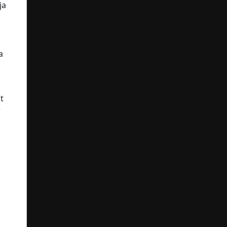
ja
a
t
r