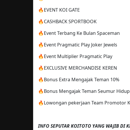
🔥EVENT KOI GATE
🔥
CASHBACK SPORTBOOK
🔥Event Terbang Ke Bulan Spaceman
🔥Event Pragmatic Play Joker Jewels
🔥Event Multiplier Pragmatic Play
🔥EXCLUSIVE MERCHANDISE KEREN
🔥Bonus Extra Mengajak Teman 10%
🔥Bonus Mengajak Teman Seumur Hidup
🔥Lowongan pekerjaan Team Promotor 
INFO SEPUTAR KOITOTO YANG WAJIB DI K