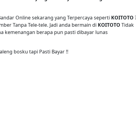
andar Online sekarang yang Terpercaya seperti
KOITOTO
r Tanpa Tele-tele. Jadi anda bermain di
KOITOTO
Tidak
a kemenangan berapa pun pasti dibayar lunas
leng bosku tapi Pasti Bayar !!