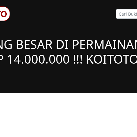
NG BESAR DI PERMAINA
 14.000.000 !!! KOITO