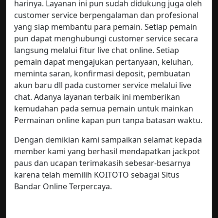
harinya. Layanan ini pun sudah didukung juga oleh
customer service berpengalaman dan profesional
yang siap membantu para pemain. Setiap pemain
pun dapat menghubungi customer service secara
langsung melalui fitur live chat online. Setiap
pemain dapat mengajukan pertanyaan, keluhan,
meminta saran, konfirmasi deposit, pembuatan
akun baru dll pada customer service melalui live
chat. Adanya layanan terbaik ini memberikan
kemudahan pada semua pemain untuk mainkan
Permainan online kapan pun tanpa batasan waktu.
Dengan demikian kami sampaikan selamat kepada
member kami yang berhasil mendapatkan jackpot
paus dan ucapan terimakasih sebesar-besarnya
karena telah memilih KOITOTO sebagai Situs
Bandar Online Terpercaya.