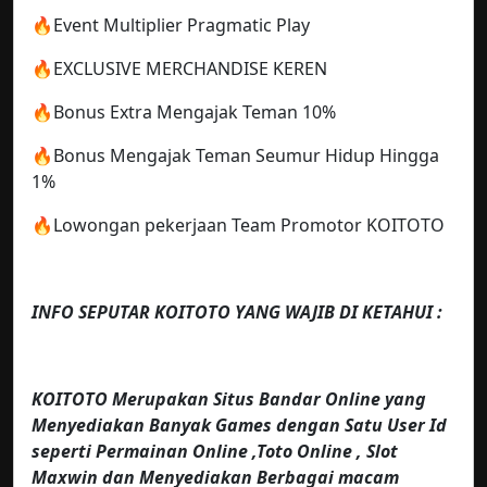
🔥Event Multiplier Pragmatic Play
🔥EXCLUSIVE MERCHANDISE KEREN
🔥Bonus Extra Mengajak Teman 10%
🔥Bonus Mengajak Teman Seumur Hidup Hingga
1%
🔥Lowongan pekerjaan Team Promotor KOITOTO
INFO SEPUTAR KOITOTO YANG WAJIB DI KETAHUI :
KOITOTO Merupakan Situs Bandar Online yang
Menyediakan Banyak Games dengan Satu User Id
seperti Permainan Online ,Toto Online , Slot
Maxwin dan Menyediakan Berbagai macam