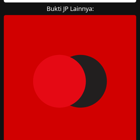
Bukti JP Lainnya: