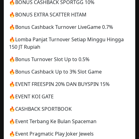
🔥BONUS CASHBACK SPORTGG 10%
🔥BONUS EXTRA SCATTER HITAM
🔥Bonus Cashback Turnover LiveGame 0.7%
🔥Lomba Panjat Turnover Setiap Minggu Hingga
150 JT Rupiah
🔥Bonus Turnover Slot Up to 0.5%
🔥Bonus Cashback Up to 3% Slot Game
🔥EVENT FREESPIN 20% DAN BUYSPIN 15%
🔥EVENT KOI GATE
🔥
CASHBACK SPORTBOOK
🔥Event Terbang Ke Bulan Spaceman
🔥Event Pragmatic Play Joker Jewels