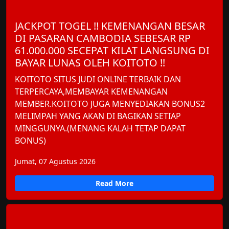
JACKPOT TOGEL !! KEMENANGAN BESAR
DI PASARAN CAMBODIA SEBESAR RP
61.000.000 SECEPAT KILAT LANGSUNG DI
BAYAR LUNAS OLEH KOITOTO !!
KOITOTO SITUS JUDI ONLINE TERBAIK DAN
TERPERCAYA,MEMBAYAR KEMENANGAN
MEMBER.KOITOTO JUGA MENYEDIAKAN BONUS2
MELIMPAH YANG AKAN DI BAGIKAN SETIAP
MINGGUNYA.(MENANG KALAH TETAP DAPAT
BONUS)
Jumat, 07 Agustus 2026
Read More