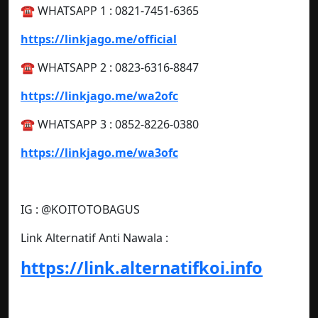
☎️ WHATSAPP 1 : 0821-7451-6365
https://linkjago.me/official
☎️ WHATSAPP 2 : 0823-6316-8847
https://linkjago.me/wa2ofc
☎️ WHATSAPP 3 : 0852-8226-0380
https://linkjago.me/wa3ofc
IG : @KOITOTOBAGUS
Link Alternatif Anti Nawala :
https://link.alternatifkoi.info