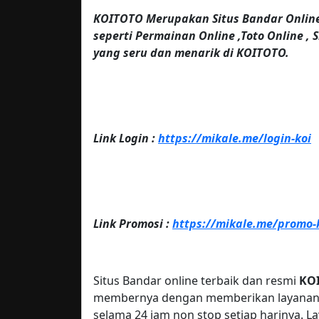
KOITOTO Merupakan Situs Bandar Onlin
seperti Permainan Online ,Toto Online
yang seru dan menarik di KOITOTO.
Link Login :
https://mikale.me/login-koi
Link Promosi :
https://mikale.me/promo-
Situs Bandar online terbaik dan resmi
KO
membernya dengan memberikan layanan t
selama 24 jam non stop setiap harinya. L