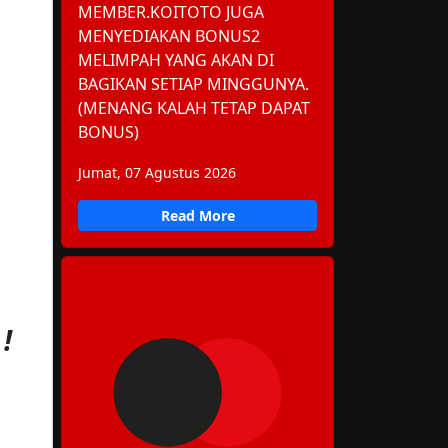
MEMBER.KOITOTO JUGA
MENYEDIAKAN BONUS2
MELIMPAH YANG AKAN DI
BAGIKAN SETIAP MINGGUNYA.
(MENANG KALAH TETAP DAPAT
BONUS)
Jumat, 07 Agustus 2026
Read More
!