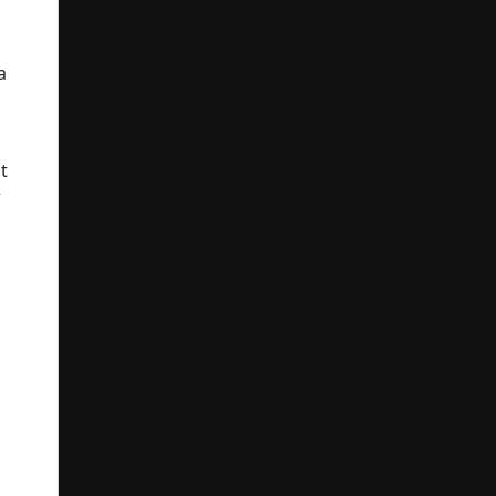
a
t
r