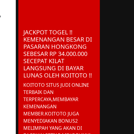
?
JACKPOT TOGEL !!
KEMENANGAN BESAR DI
PASARAN HONGKONG
SEBESAR RP 34.000.000
SECEPAT KILAT
LANGSUNG DI BAYAR
LUNAS OLEH KOITOTO !!
KOITOTO SITUS JUDI ONLINE
TERBAIK DAN
TERPERCAYA,MEMBAYAR
KEMENANGAN
MEMBER.KOITOTO JUGA
MENYEDIAKAN BONUS2
MELIMPAH YANG AKAN DI