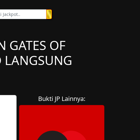
N GATES OF
TO LANGSUNG
Bukti JP Lainnya: