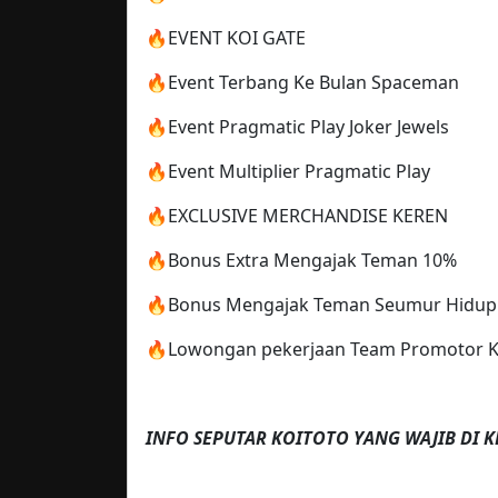
🔥EVENT KOI GATE
🔥Event Terbang Ke Bulan Spaceman
🔥Event Pragmatic Play Joker Jewels
🔥Event Multiplier Pragmatic Play
🔥EXCLUSIVE MERCHANDISE KEREN
🔥Bonus Extra Mengajak Teman 10%
🔥Bonus Mengajak Teman Seumur Hidup
🔥Lowongan pekerjaan Team Promotor 
INFO SEPUTAR KOITOTO YANG WAJIB DI K