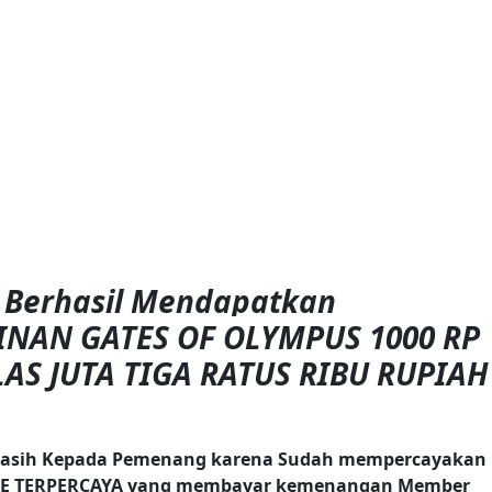
 Berhasil Mendapatkan
NAN GATES OF OLYMPUS 1000 RP
LAS JUTA TIGA RATUS RIBU RUPIAH 
Kasih Kepada Pemenang karena Sudah mempercayakan
NE TERPERCAYA yang membayar kemenangan Member