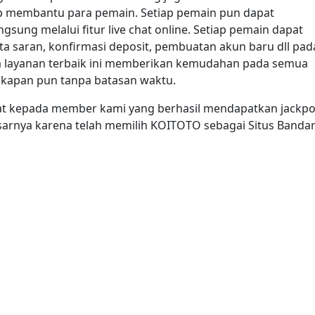
p membantu para pemain. Setiap pemain pun dapat
sung melalui fitur live chat online. Setiap pemain dapat
 saran, konfirmasi deposit, pembuatan akun baru dll pad
nya layanan terbaik ini memberikan kemudahan pada semua
kapan pun tanpa batasan waktu.
t kepada member kami yang berhasil mendapatkan jackpo
sarnya karena telah memilih KOITOTO sebagai Situs Banda