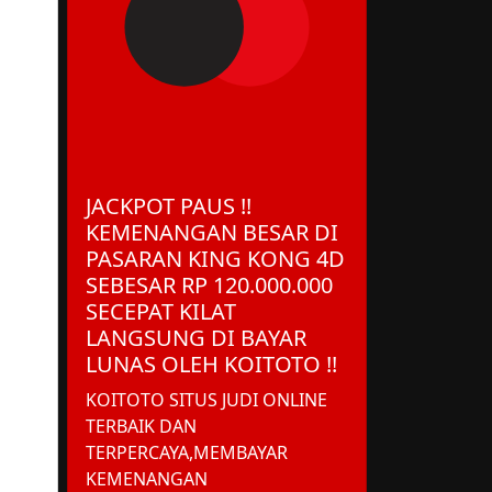
JACKPOT PAUS !!
KEMENANGAN BESAR DI
PASARAN KING KONG 4D
SEBESAR RP 120.000.000
SECEPAT KILAT
LANGSUNG DI BAYAR
LUNAS OLEH KOITOTO !!
KOITOTO SITUS JUDI ONLINE
TERBAIK DAN
TERPERCAYA,MEMBAYAR
KEMENANGAN