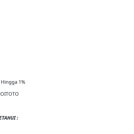
 Hingga 1%
KOITOTO
ETAHUI :