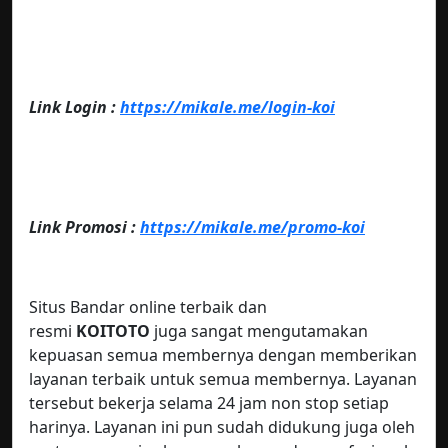
Link Login :
https://mikale.me/login-koi
Link Promosi :
https://mikale.me/promo-koi
Situs Bandar online terbaik dan
resmi
KOITOTO
juga sangat mengutamakan
kepuasan semua membernya dengan memberikan
layanan terbaik untuk semua membernya. Layanan
tersebut bekerja selama 24 jam non stop setiap
harinya. Layanan ini pun sudah didukung juga oleh