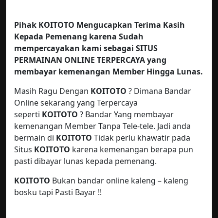
Pihak KOITOTO Mengucapkan Terima Kasih
Kepada Pemenang karena Sudah
mempercayakan kami sebagai SITUS
PERMAINAN ONLINE TERPERCAYA yang
membayar kemenangan Member Hingga Lunas.
Masih Ragu Dengan
KOITOTO
? Dimana Bandar
Online sekarang yang Terpercaya
seperti
KOITOTO
? Bandar Yang membayar
kemenangan Member Tanpa Tele-tele. Jadi anda
bermain di
KOITOTO
Tidak perlu khawatir pada
Situs
KOITOTO
karena kemenangan berapa pun
pasti dibayar lunas kepada pemenang.
KOITOTO
Bukan bandar online kaleng – kaleng
bosku tapi Pasti Bayar !!