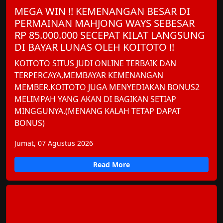
MEGA WIN !! KEMENANGAN BESAR DI
PERMAINAN MAHJONG WAYS SEBESAR
RP 85.000.000 SECEPAT KILAT LANGSUNG
DI BAYAR LUNAS OLEH KOITOTO !!
KOITOTO SITUS JUDI ONLINE TERBAIK DAN
TERPERCAYA,MEMBAYAR KEMENANGAN
MEMBER.KOITOTO JUGA MENYEDIAKAN BONUS2
MELIMPAH YANG AKAN DI BAGIKAN SETIAP
MINGGUNYA.(MENANG KALAH TETAP DAPAT
BONUS)
Jumat, 07 Agustus 2026
Read More