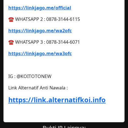
https://linkjago.me/official
☎️ WHATSAPP 2 : 0878-3144-6115
https://linkjago.me/wa2ofc
☎️ WHATSAPP 3 : 0878-3144-6071
https://linkjago.me/wa3ofc
IG : @KOITOTONEW
Link Alternatif Anti Nawala :
https://link.alternatifkoi.info
Bukti JP Lainnya: