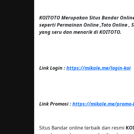
KOITOTO Merupakan Situs Bandar Onlin
seperti Permainan Online ,Toto Online
yang seru dan menarik di KOITOTO.
Link Login :
https://mikale.me/login-koi
Link Promosi :
https://mikale.me/promo-
Situs Bandar online terbaik dan resmi
KO