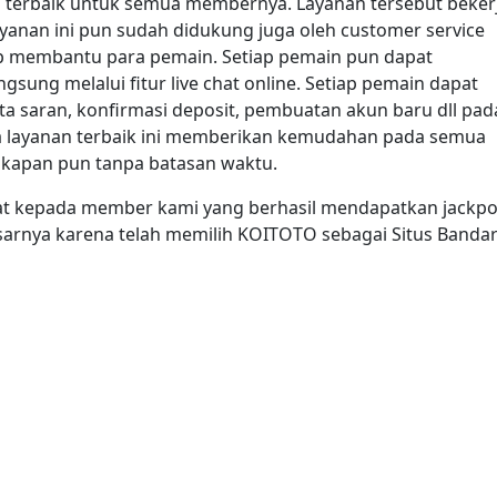
erbaik untuk semua membernya. Layanan tersebut beker
ayanan ini pun sudah didukung juga oleh customer service
p membantu para pemain. Setiap pemain pun dapat
sung melalui fitur live chat online. Setiap pemain dapat
 saran, konfirmasi deposit, pembuatan akun baru dll pad
nya layanan terbaik ini memberikan kemudahan pada semua
kapan pun tanpa batasan waktu.
t kepada member kami yang berhasil mendapatkan jackpo
sarnya karena telah memilih KOITOTO sebagai Situs Banda