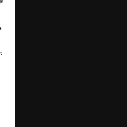
ja
a
t
r