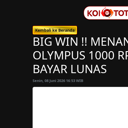
Kembali ke Beranda
BIG WIN !! MENA
OLYMPUS 1000 RP
BAYAR LUNAS
Senin, 08 Juni 2026 16:53 WIB