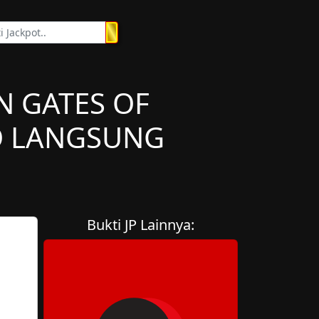
N GATES OF
TO LANGSUNG
Bukti JP Lainnya: