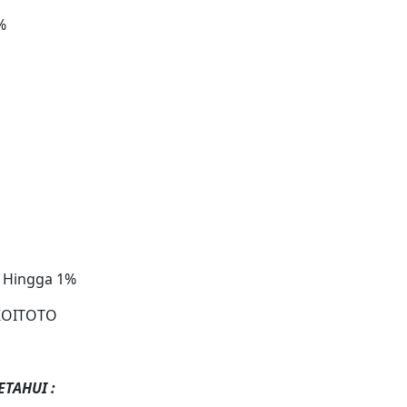
%
 Hingga 1%
KOITOTO
ETAHUI :