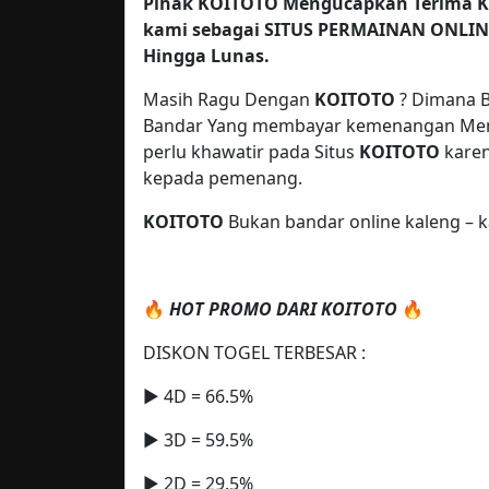
Pihak KOITOTO Mengucapkan Terima 
kami sebagai SITUS PERMAINAN ONLI
Hingga Lunas.
Masih Ragu Dengan
KOITOTO
? Dimana B
Bandar Yang membayar kemenangan Membe
perlu khawatir pada Situs
KOITOTO
karen
kepada pemenang.
KOITOTO
Bukan bandar online kaleng – ka
🔥
HOT PROMO DARI KOITOTO
🔥
DISKON TOGEL TERBESAR :
▶️ 4D = 66.5%
▶️ 3D = 59.5%
▶️ 2D = 29.5%