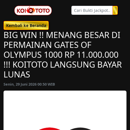
Kembali ke Beranda
BIG WIN !! MENANG BESAR DI
PERMAINAN GATES OF
OLYMPUS 1000 RP 11.000.000
!!! KOITOTO LANGSUNG BAYAR
LUNAS
Senin, 29 Juni 2026 00:50 WIB