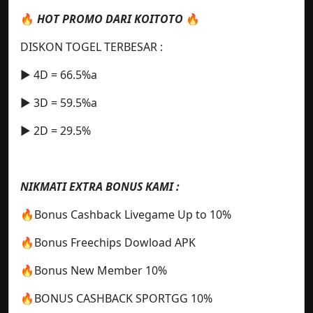
🔥
HOT PROMO DARI KOITOTO
🔥
DISKON TOGEL TERBESAR :
▶️ 4D = 66.5%a
▶️ 3D = 59.5%a
▶️ 2D = 29.5%
NIKMATI EXTRA BONUS KAMI :
🔥Bonus Cashback Livegame Up to 10%
🔥Bonus Freechips Dowload APK
🔥Bonus New Member 10%
🔥BONUS CASHBACK SPORTGG 10%