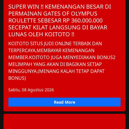
SUPER WIN !! KEMENANGAN BESAR DI
PERMAINAN GATES OF OLYMPUS
ROULETTE SEBESAR RP 360.000.000
SECEPAT KILAT LANGSUNG DI BAYAR
LUNAS OLEH KOITOTO !!
KOITOTO SITUS JUDI ONLINE TERBAIK DAN
TERPERCAYA,MEMBAYAR KEMENANGAN
MEMBER.KOITOTO JUGA MENYEDIAKAN BONUS2
MELIMPAH YANG AKAN DI BAGIKAN SETIAP
MINGGUNYA.(MENANG KALAH TETAP DAPAT
BONUS)
Sabtu, 08 Agustus 2026
Read More