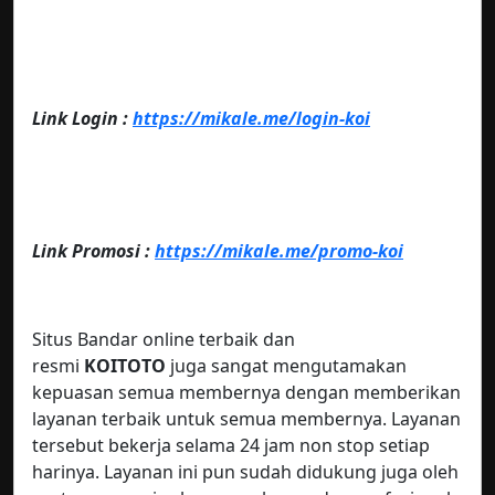
Link Login :
https://mikale.me/login-koi
Link Promosi :
https://mikale.me/promo-koi
Situs Bandar online terbaik dan
resmi
KOITOTO
juga sangat mengutamakan
kepuasan semua membernya dengan memberikan
layanan terbaik untuk semua membernya. Layanan
tersebut bekerja selama 24 jam non stop setiap
harinya. Layanan ini pun sudah didukung juga oleh